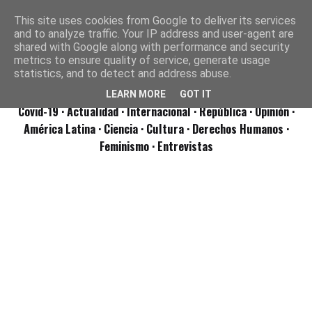
This site uses cookies from Google to deliver its services
and to analyze traffic. Your IP address and user-agent are
shared with Google along with performance and security
metrics to ensure quality of service, generate usage
statistics, and to detect and address abuse.
LEARN MORE
GOT IT
Covid-19
· Actualidad
· Internacional
· República
· Opinión
·
América Latina ·
Ciencia ·
Cultura ·
Derechos Humanos ·
Feminismo ·
Entrevistas