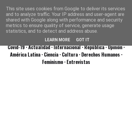
This site uses cookies from Google to deliver its services
and to analyze traffic. Your IP address and user-agent are
shared with Google along with performance and security
metrics to ensure quality of service, generate usage
statistics, and to detect and address abuse.
LEARN MORE
GOT IT
Covid-19
· Actualidad
· Internacional
· República
· Opinión
·
América Latina ·
Ciencia ·
Cultura ·
Derechos Humanos ·
Feminismo ·
Entrevistas