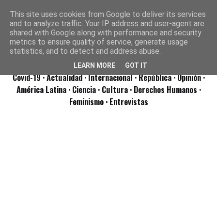
This site uses cookies from Google to deliver its services
and to analyze traffic. Your IP address and user-agent are
shared with Google along with performance and security
metrics to ensure quality of service, generate usage
statistics, and to detect and address abuse.
LEARN MORE
GOT IT
Covid-19
· Actualidad
· Internacional
· República
· Opinión
·
América Latina ·
Ciencia ·
Cultura ·
Derechos Humanos ·
Feminismo ·
Entrevistas