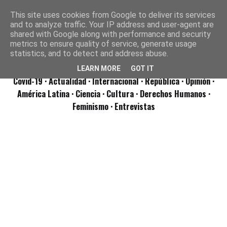
This site uses cookies from Google to deliver its services
and to analyze traffic. Your IP address and user-agent are
shared with Google along with performance and security
metrics to ensure quality of service, generate usage
statistics, and to detect and address abuse.
LEARN MORE
GOT IT
Covid-19
· Actualidad
· Internacional
· República
· Opinión
·
América Latina ·
Ciencia ·
Cultura ·
Derechos Humanos ·
Feminismo ·
Entrevistas