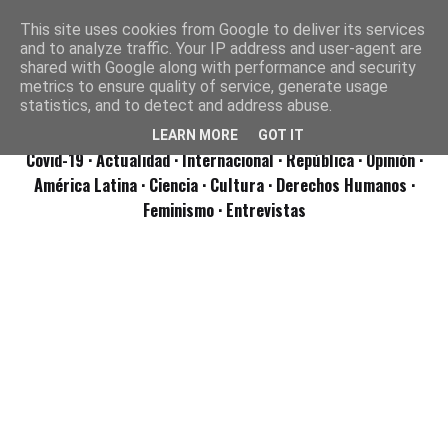
This site uses cookies from Google to deliver its services
and to analyze traffic. Your IP address and user-agent are
shared with Google along with performance and security
metrics to ensure quality of service, generate usage
statistics, and to detect and address abuse.
LEARN MORE
GOT IT
Covid-19
· Actualidad
· Internacional
· República
· Opinión
·
América Latina ·
Ciencia ·
Cultura ·
Derechos Humanos ·
Feminismo ·
Entrevistas