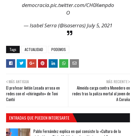
democracia.
pic.twitter.com/CH0Xwnpdo
O
— Isabel Serra (@isaserras)
July 5, 2021
Tags
ACTUALIDAD
PODEMOS
MÁS ANTIGUA
MÁS RECIENTE
El profesor Antón Losada arrasa en
Almeida carga contra Monedero en
redes con el «chiringuito» de Toni
redes tras la paliza mortal al joven de
Cantó
A Coruña
ENTRADAS QUE PUEDEN INTERESARTE
Pablo Fernández explica en qué consiste la «Cultura de la