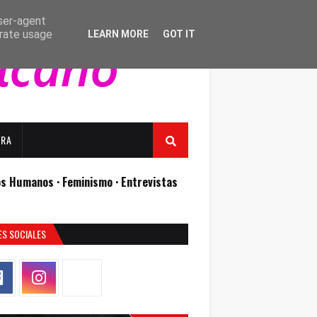
user-agent
erate usage
LEARN MORE
GOT IT
URA
os Humanos ·
Feminismo ·
Entrevistas
ES SOCIALES