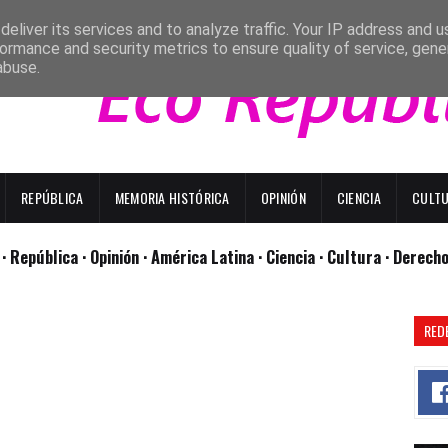
eliver its services and to analyze traffic. Your IP address and 
ormance and security metrics to ensure quality of service, gen
abuse.
REPÚBLICA
MEMORIA HISTÓRICA
OPINIÓN
CIENCIA
CULT
l
· República
· Opinión
· América Latina ·
Ciencia ·
Cultura ·
Derech
RED