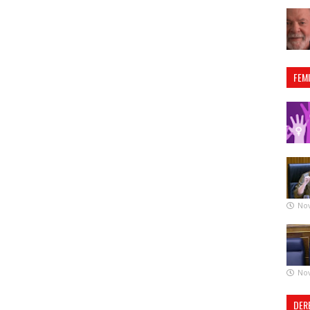
FEM
No
No
DER