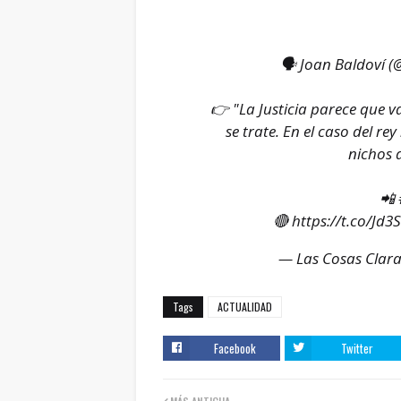
🗣 Joan Baldoví (
@
👉 "La Justicia parece que v
se trate. En el caso del 
nichos 
📲
🔴
https://t.co/Jd
— Las Cosas Clara
Tags
ACTUALIDAD
Facebook
Twitter