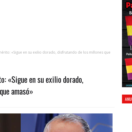
érito: «Sigue en su exilio dorado, disfrutando de los millones que
o: «Sigue en su exilio dorado,
s que amasó»
ANU