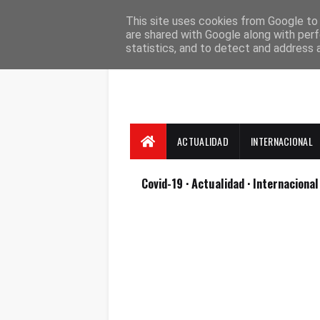
Suscríbete
Contacto
Nosotros
This site uses cookies from Google to d
are shared with Google along with perf
statistics, and to detect and address 
ACTUALIDAD
INTERNACIONAL
Covid-19
· Actualidad
· Internaciona