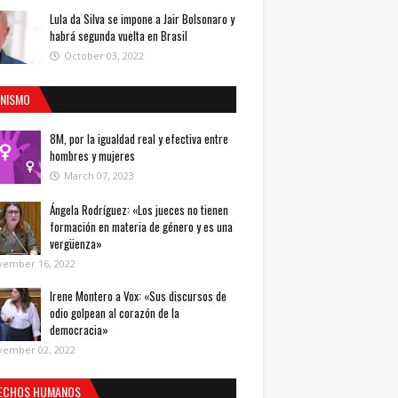
Lula da Silva se impone a Jair Bolsonaro y
habrá segunda vuelta en Brasil
October 03, 2022
INISMO
8M, por la igualdad real y efectiva entre
hombres y mujeres
March 07, 2023
Ángela Rodríguez: «Los jueces no tienen
formación en materia de género y es una
vergüenza»
vember 16, 2022
Irene Montero a Vox: «Sus discursos de
odio golpean al corazón de la
democracia»
vember 02, 2022
ECHOS HUMANOS