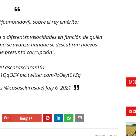
joanbaldovi
), sobre el rey emérito:
a a diferentes velocidades en función de quién
rey no se avanza aunque se descubran nuevos
de presunta corrupción".
#Lascosasclaras161
3S1QqOEX
pic.twitter.com/lzOeyt0YZq
FAC
s (@cosasclarastve)
July 6, 2021
REC
Google+