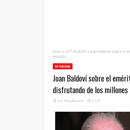
Inicio
ACTUALIDAD
Joan Baldoví sobre el em
amasó»
ACTUALIDAD
Joan Baldoví sobre el emérit
disfrutando de los millone
Eco Republicano
6.7.21