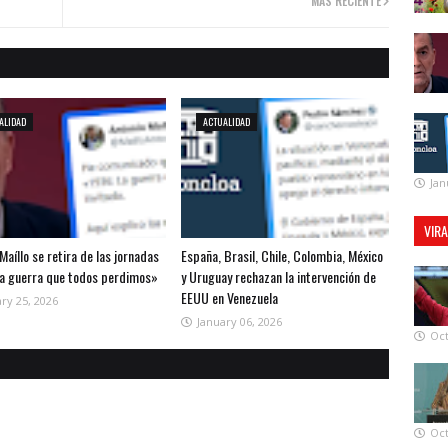
MÁS RECIENTE
ALIDAD
ACTUALIDAD
Jan
VIR
Maíllo se retira de las jornadas
España, Brasil, Chile, Colombia, México
la guerra que todos perdimos»
y Uruguay rechazan la intervención de
EEUU en Venezuela
ry 25, 2026
January 06, 2026
Oct
Oct