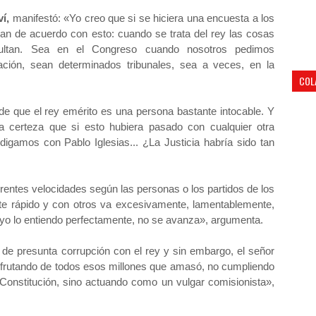
ví,
manifestó: «Yo creo que si se hiciera una encuesta a los
ían de acuerdo con esto: cuando se trata del rey las cosas
cultan. Sea en el Congreso cuando nosotros pedimos
ación, sean determinados tribunales, sea a veces, en la
COL
e que el rey emérito es una persona bastante intocable. Y
la certeza que si esto hubiera pasado con cualquier otra
 digamos con Pablo Iglesias... ¿La Justicia habría sido tan
erentes velocidades según las personas o los partidos de los
te rápido y con otros va excesivamente, lamentablemente,
 yo lo entiendo perfectamente, no se avanza», argumenta.
e presunta corrupción con el rey y sin embargo, el señor
disfrutando de todos esos millones que amasó, no cumpliendo
 Constitución, sino actuando como un vulgar comisionista»,