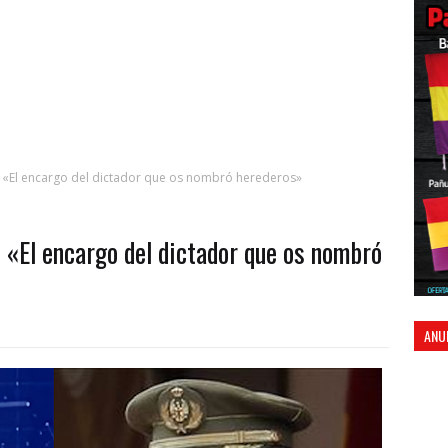
 VI: «El encargo del dictador que os nombró herederos»
I: «El encargo del dictador que os nombró
ANU