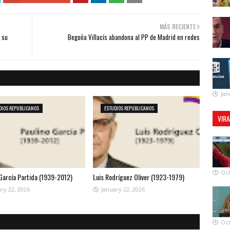
MÁS RECIENTE
r su
Begoña Villacís abandona al PP de Madrid en redes
Jan
DIOS REPUBLICANOS
ESTUDIOS REPUBLICANOS
VIR
Oct
 García Partida (1939-2012)
Luis Rodríguez Oliver (1923-1979)
ry 22, 2026
January 22, 2026
Oct