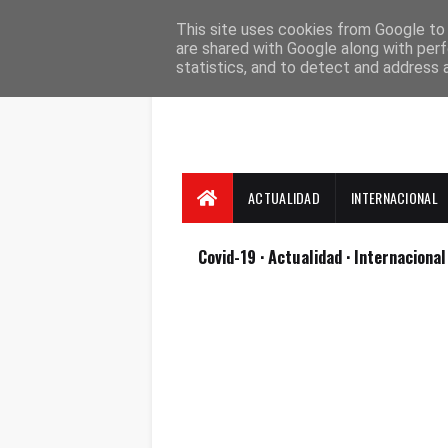
Suscríbete
Contacto
Nosotros
This site uses cookies from Google to d
are shared with Google along with perf
statistics, and to detect and address 
ACTUALIDAD
INTERNACIONAL
Covid-19
· Actualidad
· Internaciona