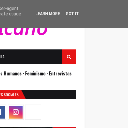
user-agent
erate usage
LEARN MORE
GOT IT
URA
os Humanos ·
Feminismo ·
Entrevistas
ES SOCIALES