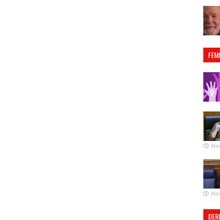
FEM
No
No
DER