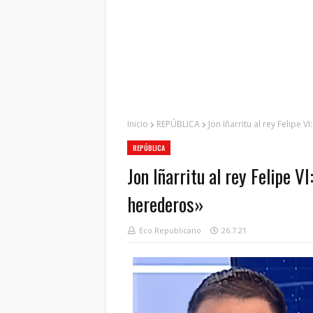
Inicio
REPÚBLICA
Jon Iñarritu al rey Felipe
REPÚBLICA
Jon Iñarritu al rey Felipe V
herederos»
Eco Republicano
26.7.21