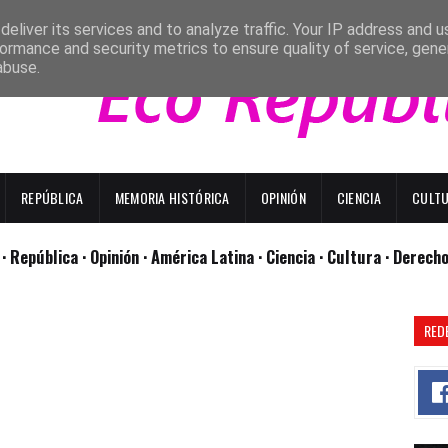
eliver its services and to analyze traffic. Your IP address and 
ormance and security metrics to ensure quality of service, gen
abuse.
REPÚBLICA
MEMORIA HISTÓRICA
OPINIÓN
CIENCIA
CULT
l
· República
· Opinión
· América Latina ·
Ciencia ·
Cultura ·
Derech
RED