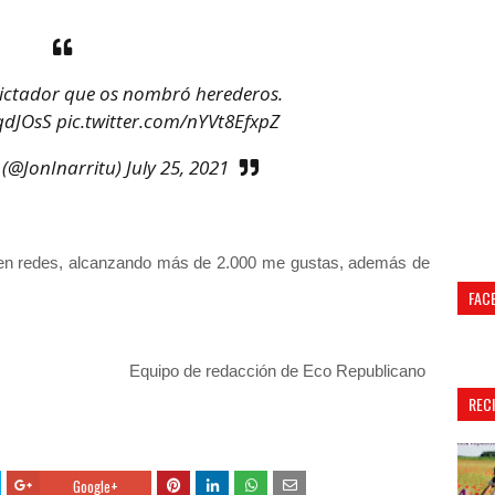
dictador que os nombró herederos.
EqdJOsS
pic.twitter.com/nYVt8EfxpZ
 (@JonInarritu)
July 25, 2021
al en redes, alcanzando más de 2.000 me gustas, además de
FAC
Equipo de redacción de Eco Republicano
REC
Google+