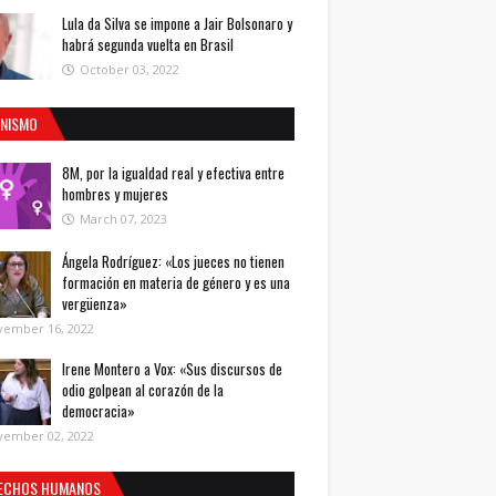
Lula da Silva se impone a Jair Bolsonaro y
habrá segunda vuelta en Brasil
October 03, 2022
INISMO
8M, por la igualdad real y efectiva entre
hombres y mujeres
March 07, 2023
Ángela Rodríguez: «Los jueces no tienen
formación en materia de género y es una
vergüenza»
vember 16, 2022
Irene Montero a Vox: «Sus discursos de
odio golpean al corazón de la
democracia»
vember 02, 2022
ECHOS HUMANOS