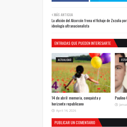
MÁS ANTIGUA
La afición del Alcorcón frena el fichaje de Zozulia po
ideología ultranacionalista
ENTRADAS QUE PUEDEN INTERESARTE
ACTUALIDAD
ESTU
14 de abril: memoria, conquista y
Paulino
horizonte republicano
Janua
April 14, 2026
PUBLICAR UN COMENTARIO