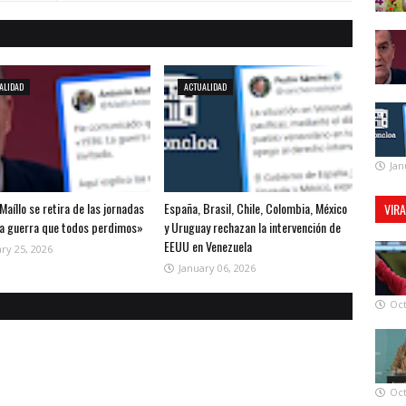
ALIDAD
ACTUALIDAD
Jan
Maíllo se retira de las jornadas
España, Brasil, Chile, Colombia, México
VIR
la guerra que todos perdimos»
y Uruguay rechazan la intervención de
EEUU en Venezuela
ry 25, 2026
January 06, 2026
Oct
Oct