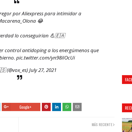
gor por Aliexpress para intimidar a
acarena_Olona
😂
 verdad lo conseguirían 💪🇪🇦
er control antidoping a los energúmenos que
bierno.
pic.twitter.com/yn98iIOcUi
🇸 (@vox_es)
July 27, 2021
FAC
Google+
REC
MÁS RECIENTE