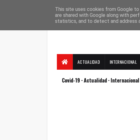
Suscríbete
Contacto
Nosotros
This site uses cookies from Google to d
are shared with Google along with perf
statistics, and to detect and address 
ACTUALIDAD
INTERNACIONAL
Covid-19
· Actualidad
· Internaciona