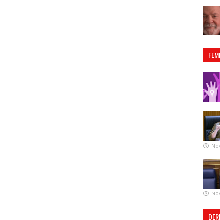
FEM
No
No
DER