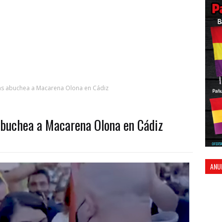
tas abuchea a Macarena Olona en Cádiz
abuchea a Macarena Olona en Cádiz
ANU