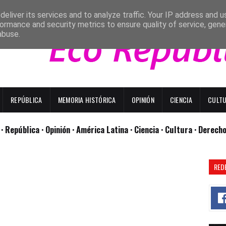
eliver its services and to analyze traffic. Your IP address and 
ormance and security metrics to ensure quality of service, gen
abuse.
REPÚBLICA
MEMORIA HISTÓRICA
OPINIÓN
CIENCIA
CULT
l
· República
· Opinión
· América Latina ·
Ciencia ·
Cultura ·
Derech
RED