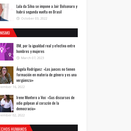
Lula da Silva se impone a Jair Bolsonaro y
habrá segunda vuelta en Brasil
October 03, 2022
INISMO
8M, por la igualdad real y efectiva entre
hombres y mujeres
March 07, 2023
Ángela Rodríguez: «Los jueces no tienen
formación en materia de género y es una
vergüenza»
vember 16, 2022
Irene Montero a Vox: «Sus discursos de
odio golpean al corazón de la
democracia»
vember 02, 2022
ECHOS HUMANOS