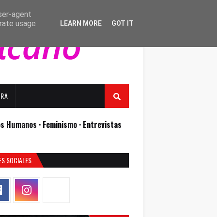
user-agent
erate usage
LEARN MORE
GOT IT
URA
os Humanos ·
Feminismo ·
Entrevistas
ES SOCIALES