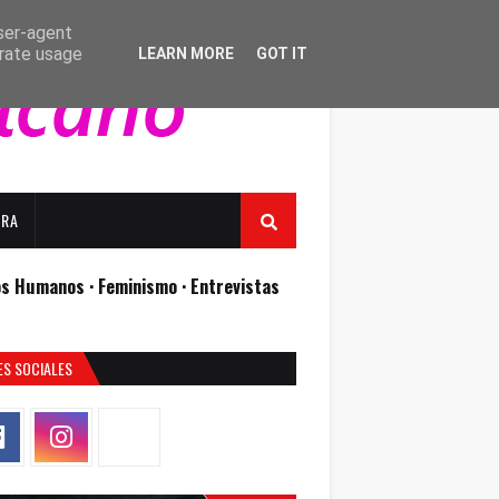
user-agent
erate usage
LEARN MORE
GOT IT
URA
os Humanos ·
Feminismo ·
Entrevistas
ES SOCIALES