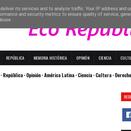
eliver its services and to analyze traffic. Your IP address and 
ormance and security metrics to ensure quality of service, gen
abuse.
REPÚBLICA
MEMORIA HISTÓRICA
OPINIÓN
CIENCIA
CULT
l
· República
· Opinión
· América Latina ·
Ciencia ·
Cultura ·
Derech
RED