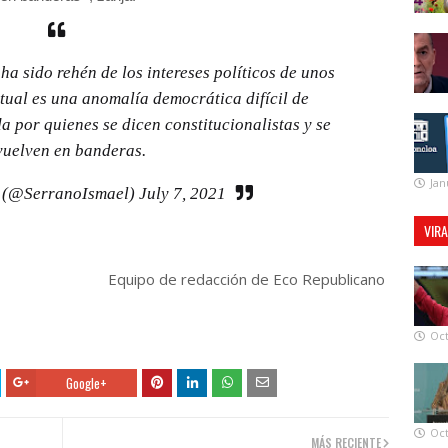
ha sido rehén de los intereses políticos de unos
ctual es una anomalía democrática difícil de
 por quienes se dicen constitucionalistas y se
vuelven en banderas.
Jan
o (@SerranoIsmael)
July 7, 2021
VIR
Equipo de redacción de Eco Republicano
Oct
Google+
Oct
MÁS RECIENTE