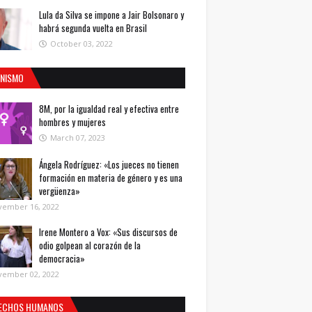
Lula da Silva se impone a Jair Bolsonaro y
habrá segunda vuelta en Brasil
October 03, 2022
INISMO
8M, por la igualdad real y efectiva entre
hombres y mujeres
March 07, 2023
Ángela Rodríguez: «Los jueces no tienen
formación en materia de género y es una
vergüenza»
vember 16, 2022
Irene Montero a Vox: «Sus discursos de
odio golpean al corazón de la
democracia»
vember 02, 2022
ECHOS HUMANOS