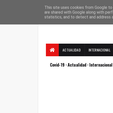
Suscríbete
Contacto
Nosotros
This site uses cookies from Google to d
are shared with Google along with perf
statistics, and to detect and address 
ACTUALIDAD
INTERNACIONAL
Covid-19
· Actualidad
· Internaciona