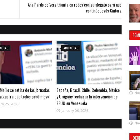
Ana Pardo de Vera triunfa en redes con su alegato para que
continúe Jesús Cintora
FEM
ALIDAD
ACTUALIDAD
Maíllo se retira de las jornadas
España, Brasil, Chile, Colombia, México
No
la guerra que todos perdimos»
y Uruguay rechazan la intervención de
EEUU en Venezuela
ry 25, 2026
January 06, 2026
No
DER