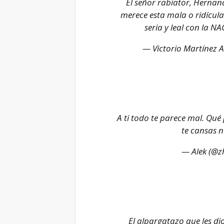
El señor rabiator, Hernand
merece esta mala o ridícula
seria y leal con la N
— Victorio Martínez 
A ti todo te parece mal. Qué 
te cansas n
— Alek (@z
El alpargatazo que les dio