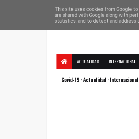
Suscríbete
Contacto
Nosotros
This site uses cookies from Google to d
are shared with Google along with perf
statistics, and to detect and address 
ACTUALIDAD
INTERNACIONAL
Covid-19
· Actualidad
· Internaciona