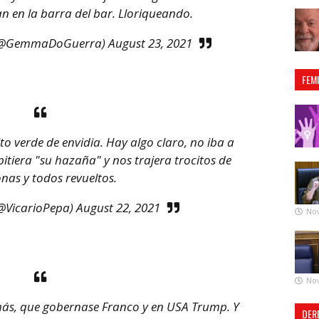
n en la barra del bar. Lloriqueando.
(@GemmaDoGuerra)
August 23, 2021
FEM
o verde de envidia. Hay algo claro, no iba a
pitiera "su hazaña" y nos trajera trocitos de
nas y todos revueltos.
(@VicarioPepa)
August 22, 2021
No
No
 más, que gobernase Franco y en USA Trump. Y
DER