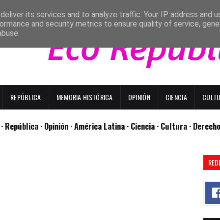
eliver its services and to analyze traffic. Your IP address and 
ormance and security metrics to ensure quality of service, gen
abuse.
REPÚBLICA
MEMORIA HISTÓRICA
OPINIÓN
CIENCIA
CULT
l
· República
· Opinión
· América Latina ·
Ciencia ·
Cultura ·
Derech
RED