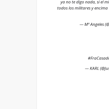
ya no te digo nada, si el m
todos los militares y encima
— Mª Angeles (
#FraCasad
— KARL (@Jus