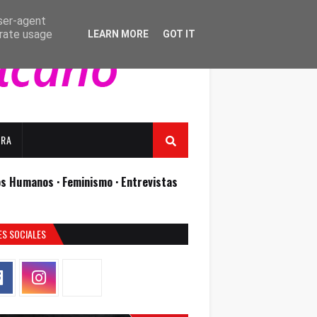
user-agent
erate usage
LEARN MORE
GOT IT
URA
os Humanos ·
Feminismo ·
Entrevistas
ES SOCIALES