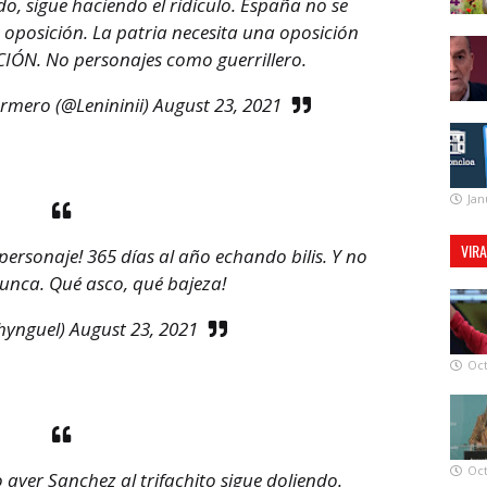
o, sigue haciendo el ridículo. España no se
 oposición. La patria necesita una oposición
ACIÓN. No personajes como guerrillero.
Armero (@Lenininii)
August 23, 2021
Jan
VIR
personaje! 365 días al año echando bilis. Y no
unca. Qué asco, qué bajeza!
hynguel)
August 23, 2021
Oct
Oct
 ayer Sanchez al trifachito sigue doliendo.