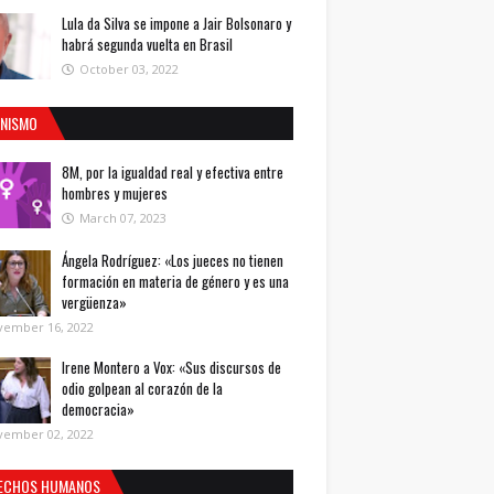
Lula da Silva se impone a Jair Bolsonaro y
habrá segunda vuelta en Brasil
October 03, 2022
INISMO
8M, por la igualdad real y efectiva entre
hombres y mujeres
March 07, 2023
Ángela Rodríguez: «Los jueces no tienen
formación en materia de género y es una
vergüenza»
vember 16, 2022
Irene Montero a Vox: «Sus discursos de
odio golpean al corazón de la
democracia»
vember 02, 2022
ECHOS HUMANOS