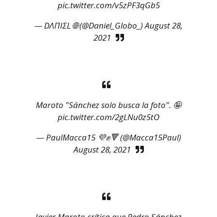
pic.twitter.com/v5zPF3qGb5
— DΛПIΣL 🌐 (@Daniel_Globo_)
August 28,
2021
Maroto "Sánchez solo busca la foto". 🤪
pic.twitter.com/2gLNu0z5tO
— PaulMacca15 💜✊🔻 (@Macca15Paul)
August 28, 2021
Javier Maroto crítica que Pedro Sánchez