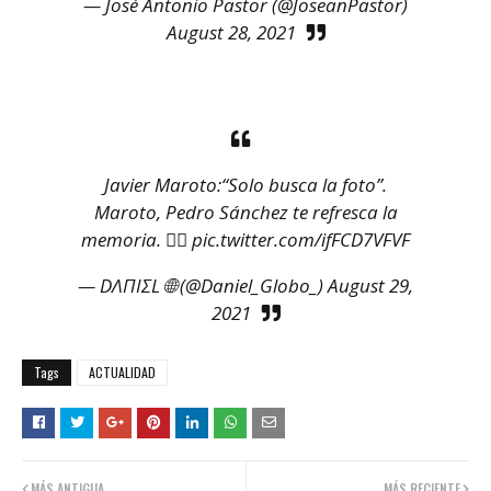
— José Antonio Pastor (@JoseanPastor)
August 28, 2021
Javier Maroto:“Solo busca la foto”.
Maroto, Pedro Sánchez te refresca la
memoria. 👇🏻
pic.twitter.com/ifFCD7VFVF
— DΛПIΣL 🌐 (@Daniel_Globo_)
August 29,
2021
Tags
ACTUALIDAD
MÁS ANTIGUA
MÁS RECIENTE