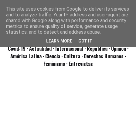
This site uses cookies from Google to deliver its services
and to analyze traffic. Your IP address and user-agent are
shared with Google along with performance and security
metrics to ensure quality of service, generate usage
statistics, and to detect and address abuse.
LEARN MORE
GOT IT
Covid-19
· Actualidad
· Internacional
· República
· Opinión
·
América Latina ·
Ciencia ·
Cultura ·
Derechos Humanos ·
Feminismo ·
Entrevistas