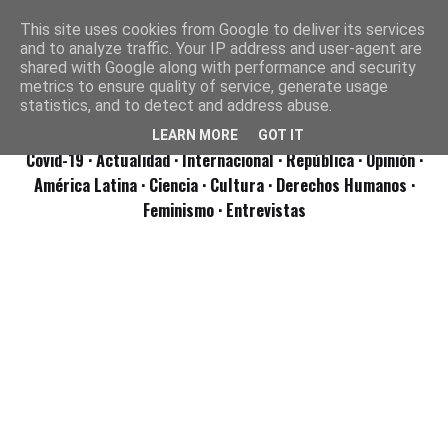
This site uses cookies from Google to deliver its services
and to analyze traffic. Your IP address and user-agent are
shared with Google along with performance and security
metrics to ensure quality of service, generate usage
statistics, and to detect and address abuse.
LEARN MORE
GOT IT
Covid-19
· Actualidad
· Internacional
· República
· Opinión
·
América Latina ·
Ciencia ·
Cultura ·
Derechos Humanos ·
Feminismo ·
Entrevistas