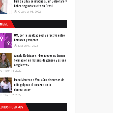
Lula da Silva se impone a Jair Bolsonaro y
habrá segunda vuelta en Brasil
October 03, 2022
INISMO
8M, por la igualdad real y efectiva entre
hombres y mujeres
March 07, 2023
Ángela Rodríguez: «Los jueces no tienen
formación en materia de género y es una
vergüenza»
vember 16, 2022
Irene Montero a Vox: «Sus discursos de
odio golpean al corazón de la
democracia»
vember 02, 2022
ECHOS HUMANOS