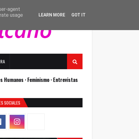
user-agent
erate usage
LEARN MORE
GOT IT
URA
os Humanos ·
Feminismo ·
Entrevistas
ES SOCIALES