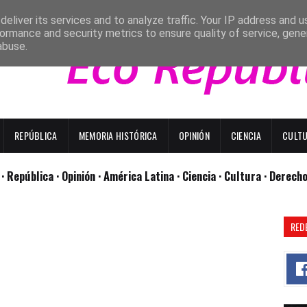
eliver its services and to analyze traffic. Your IP address and 
ormance and security metrics to ensure quality of service, gen
abuse.
REPÚBLICA
MEMORIA HISTÓRICA
OPINIÓN
CIENCIA
CULT
l
· República
· Opinión
· América Latina ·
Ciencia ·
Cultura ·
Derech
RED