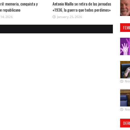
ril: memoria, conquista y
Antonio Maíllo se retira de las jornadas
te republicano
«1936, la guerra que todos perdimos»
 14, 2026
January 25, 2026
FEM
No
No
DER