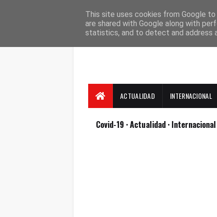
Suscríbete
Contacto
Nosotros
This site uses cookies from Google to d
are shared with Google along with perf
statistics, and to detect and address 
ACTUALIDAD
INTERNACIONAL
Covid-19
· Actualidad
· Internaciona