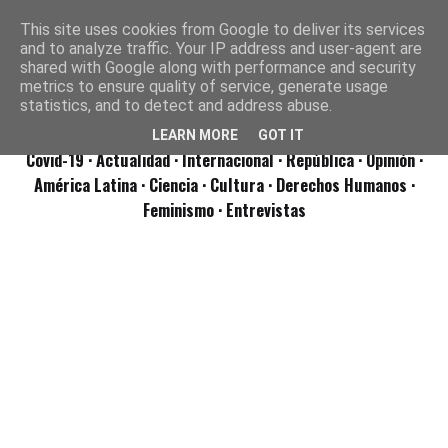
This site uses cookies from Google to deliver its services
and to analyze traffic. Your IP address and user-agent are
shared with Google along with performance and security
metrics to ensure quality of service, generate usage
statistics, and to detect and address abuse.
LEARN MORE
GOT IT
Covid-19
· Actualidad
· Internacional
· República
· Opinión
·
América Latina ·
Ciencia ·
Cultura ·
Derechos Humanos ·
Feminismo ·
Entrevistas