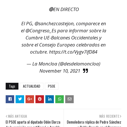
🔴EN DIRECTO
El PG,
@sanchezcastejon
, comparece en
el
@Congreso_Es
para informar sobre la
Cumbre UE-Balcanes Occidentales y
sobre el Consejo Europeo celebrados en
octubre.
https://t.co/Vygv7ifD84
— La Moncloa (@desdelamoncloa)
November 10, 2021
Tags
ACTUALIDAD
PSOE
MÁS ANTIGUA
MÁS RECIENTE
El PSOE aparta al diputado Odón Elorza
Demoledora réplica de Pedro Sánchez