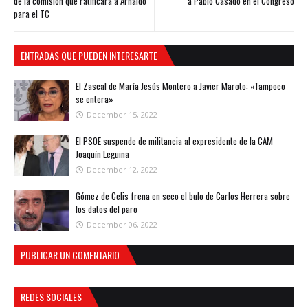
de la comisión que ratificará a Arnaldo
a Pablo Casado en el Congreso
para el TC
ENTRADAS QUE PUEDEN INTERESARTE
El Zasca! de María Jesús Montero a Javier Maroto: «Tampoco
se entera»
December 15, 2022
El PSOE suspende de militancia al expresidente de la CAM
Joaquín Leguina
December 12, 2022
Gómez de Celis frena en seco el bulo de Carlos Herrera sobre
los datos del paro
December 06, 2022
PUBLICAR UN COMENTARIO
REDES SOCIALES