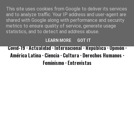
This site uses cookies from Google to deliver its services
and to analyze traffic. Your IP address and user-agent are
shared with Google along with performance and security
metrics to ensure quality of service, generate usage
statistics, and to detect and address abuse.
LEARN MORE
GOT IT
Covid-19
· Actualidad
· Internacional
· República
· Opinión
·
América Latina ·
Ciencia ·
Cultura ·
Derechos Humanos ·
Feminismo ·
Entrevistas