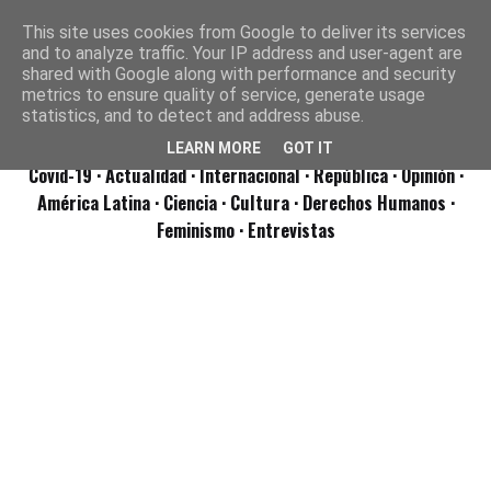
This site uses cookies from Google to deliver its services
and to analyze traffic. Your IP address and user-agent are
shared with Google along with performance and security
metrics to ensure quality of service, generate usage
statistics, and to detect and address abuse.
LEARN MORE
GOT IT
Covid-19
· Actualidad
· Internacional
· República
· Opinión
·
América Latina ·
Ciencia ·
Cultura ·
Derechos Humanos ·
Feminismo ·
Entrevistas