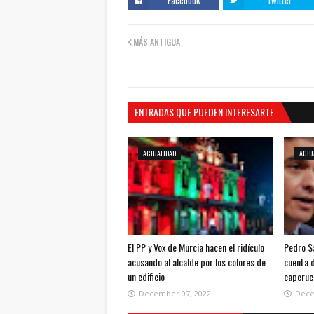
MÁS ANTIGUA
ENTRADAS QUE PUEDEN INTERESARTE
ACTUALIDAD
ACTU
El PP y Vox de Murcia hacen el ridículo
Pedro S
acusando al alcalde por los colores de
cuenta 
un edificio
caperuc
December 07, 2022
Dece