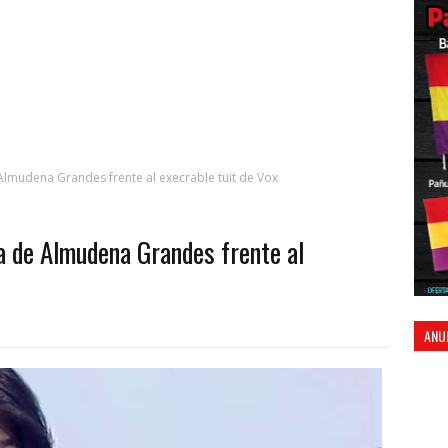
Almudena Grandes frente al execrable tuit de Vox
a de Almudena Grandes frente al
ANU