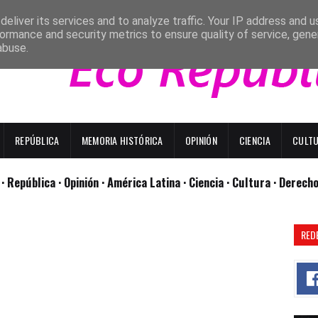
eliver its services and to analyze traffic. Your IP address and 
ormance and security metrics to ensure quality of service, gen
abuse.
REPÚBLICA
MEMORIA HISTÓRICA
OPINIÓN
CIENCIA
CULT
l
· República
· Opinión
· América Latina ·
Ciencia ·
Cultura ·
Derech
RED