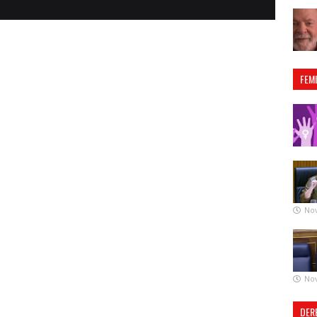
FEM
No
No
DER