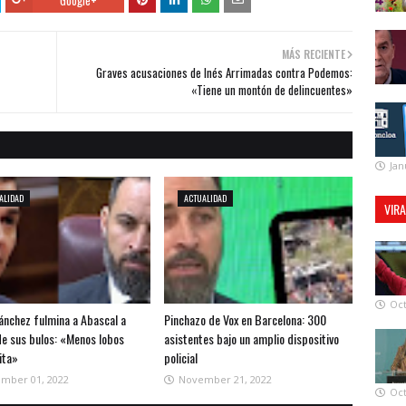
MÁS RECIENTE
Graves acusaciones de Inés Arrimadas contra Podemos:
«Tiene un montón de delincuentes»
Jan
ALIDAD
ACTUALIDAD
VIR
Oct
ánchez fulmina a Abascal a
Pinchazo de Vox en Barcelona: 300
de sus bulos: «Menos lobos
asistentes bajo un amplio dispositivo
ita»
policial
mber 01, 2022
November 21, 2022
Oct