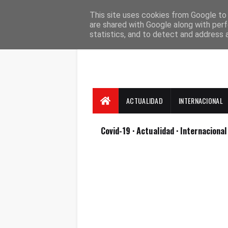
Suscríbete
Contacto
Nosotros
This site uses cookies from Google to d
are shared with Google along with perf
statistics, and to detect and address 
ACTUALIDAD
INTERNACIONAL
Covid-19
· Actualidad
· Internaciona