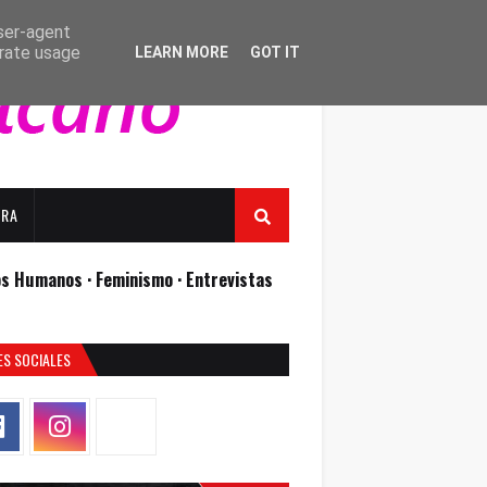
user-agent
erate usage
LEARN MORE
GOT IT
URA
os Humanos ·
Feminismo ·
Entrevistas
ES SOCIALES