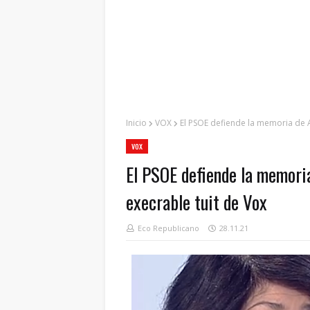
Inicio
VOX
El PSOE defiende la memoria de 
VOX
El PSOE defiende la memori
execrable tuit de Vox
Eco Republicano
28.11.21