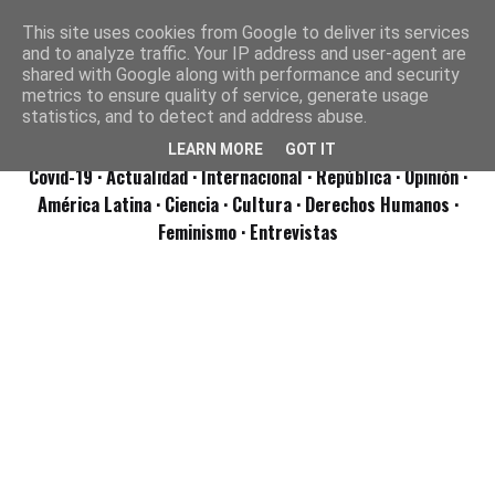
This site uses cookies from Google to deliver its services
and to analyze traffic. Your IP address and user-agent are
shared with Google along with performance and security
metrics to ensure quality of service, generate usage
statistics, and to detect and address abuse.
LEARN MORE
GOT IT
Covid-19
· Actualidad
· Internacional
· República
· Opinión
·
América Latina ·
Ciencia ·
Cultura ·
Derechos Humanos ·
Feminismo ·
Entrevistas