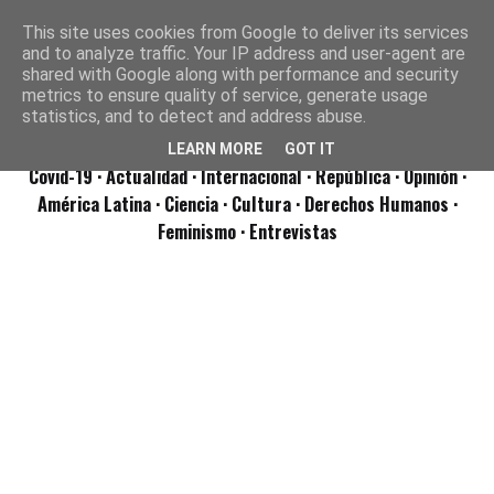
This site uses cookies from Google to deliver its services
and to analyze traffic. Your IP address and user-agent are
shared with Google along with performance and security
metrics to ensure quality of service, generate usage
statistics, and to detect and address abuse.
LEARN MORE
GOT IT
Covid-19
· Actualidad
· Internacional
· República
· Opinión
·
América Latina ·
Ciencia ·
Cultura ·
Derechos Humanos ·
Feminismo ·
Entrevistas