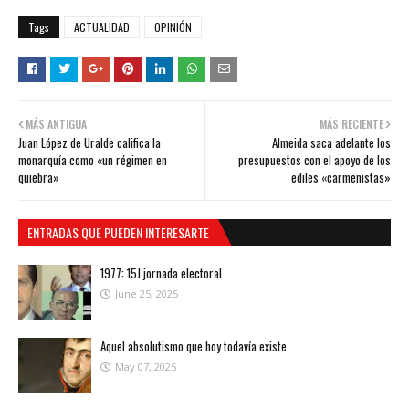
Tags
ACTUALIDAD
OPINIÓN
MÁS ANTIGUA
MÁS RECIENTE
Juan López de Uralde califica la
Almeida saca adelante los
monarquía como «un régimen en
presupuestos con el apoyo de los
quiebra»
ediles «carmenistas»
ENTRADAS QUE PUEDEN INTERESARTE
1977: 15J jornada electoral
June 25, 2025
Aquel absolutismo que hoy todavía existe
May 07, 2025