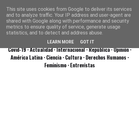
This site uses cookies from Google to deliver its services
and to analyze traffic. Your IP address and user-agent are
shared with Google along with performance and security
metrics to ensure quality of service, generate usage
statistics, and to detect and address abuse.
LEARN MORE
GOT IT
Covid-19
· Actualidad
· Internacional
· República
· Opinión
·
América Latina ·
Ciencia ·
Cultura ·
Derechos Humanos ·
Feminismo ·
Entrevistas