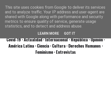
This site uses cookies from Google to deliver its services
and to analyze traffic. Your IP address and user-agent are
shared with Google along with performance and security
metrics to ensure quality of service, generate usage
statistics, and to detect and address abuse.
LEARN MORE
GOT IT
Covid-19
· Actualidad
· Internacional
· República
· Opinión
·
América Latina ·
Ciencia ·
Cultura ·
Derechos Humanos ·
Feminismo ·
Entrevistas