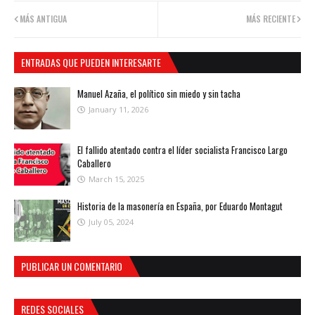
MÁS ANTIGUA
MÁS RECIENTE
ENTRADAS QUE PUEDEN INTERESARTE
Manuel Azaña, el político sin miedo y sin tacha
January 11, 2026
El fallido atentado contra el líder socialista Francisco Largo
Caballero
March 15, 2025
Historia de la masonería en España, por Eduardo Montagut
July 05, 2024
PUBLICAR UN COMENTARIO
REDES SOCIALES