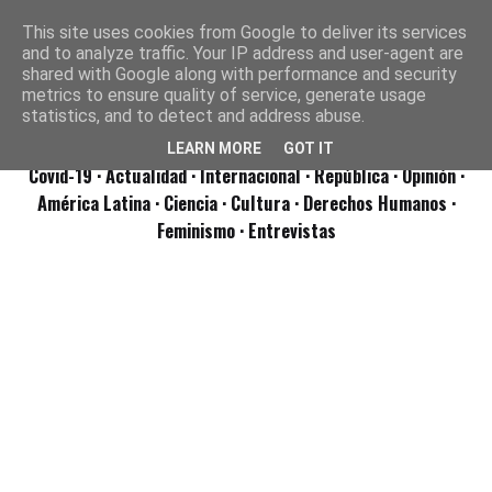
This site uses cookies from Google to deliver its services
and to analyze traffic. Your IP address and user-agent are
shared with Google along with performance and security
metrics to ensure quality of service, generate usage
statistics, and to detect and address abuse.
LEARN MORE
GOT IT
Covid-19
· Actualidad
· Internacional
· República
· Opinión
·
América Latina ·
Ciencia ·
Cultura ·
Derechos Humanos ·
Feminismo ·
Entrevistas