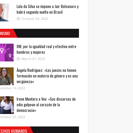
Lula da Silva se impone a Jair Bolsonaro y
habrá segunda vuelta en Brasil
October 03, 2022
INISMO
8M, por la igualdad real y efectiva entre
hombres y mujeres
March 07, 2023
Ángela Rodríguez: «Los jueces no tienen
formación en materia de género y es una
vergüenza»
vember 16, 2022
Irene Montero a Vox: «Sus discursos de
odio golpean al corazón de la
democracia»
vember 02, 2022
ECHOS HUMANOS