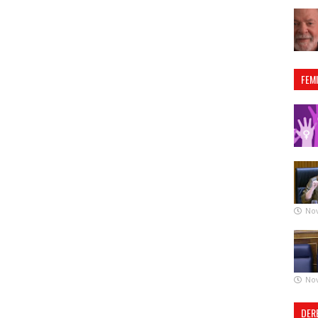
FEM
No
No
DER