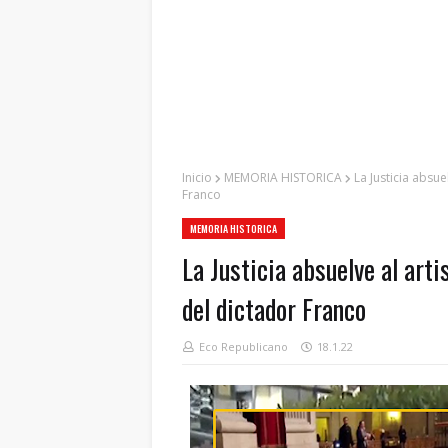
Inicio
MEMORIA HISTORICA
La Justicia absu
Franco
MEMORIA HISTORICA
La Justicia absuelve al art
del dictador Franco
Eco Republicano
18.1.22