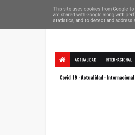
Suscríbete
Contacto
Nosotros
This site uses cookies from Google to d
are shared with Google along with perf
statistics, and to detect and address 
ACTUALIDAD
INTERNACIONAL
Covid-19
· Actualidad
· Internaciona