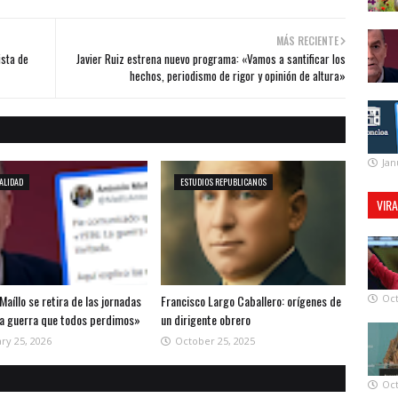
MÁS RECIENTE
ista de
Javier Ruiz estrena nuevo programa: «Vamos a santificar los
hechos, periodismo de rigor y opinión de altura»
Jan
ALIDAD
ESTUDIOS REPUBLICANOS
VIR
Maíllo se retira de las jornadas
Francisco Largo Caballero: orígenes de
Oct
la guerra que todos perdimos»
un dirigente obrero
ry 25, 2026
October 25, 2025
Oct