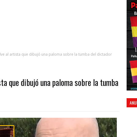
elve al artista que dibujó una paloma sobre la tumba del dictador
ista que dibujó una paloma sobre la tumba
ANU