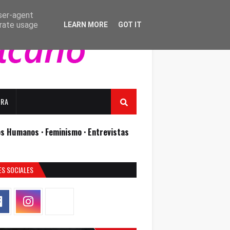
user-agent
erate usage
LEARN MORE
GOT IT
URA
os Humanos ·
Feminismo ·
Entrevistas
ES SOCIALES