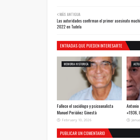
MÁS ANTIGUA
Las autoridades confirman el primer asesinato mach
2022 en Tudela
ENTRADAS QUE PUEDEN INTERESARTE
MEMORIA HISTORICA
ACTU
Fallece el sociólogo y psicoanalista
Antonio 
Manuel Periáñez Ginestà
«1936, 
February 10, 2026
Janua
PUBLICAR UN COMENTARIO