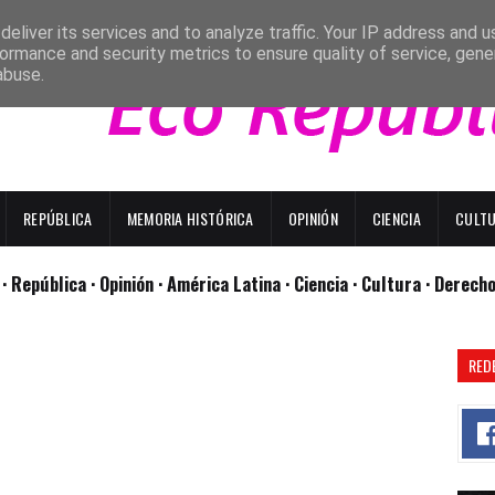
eliver its services and to analyze traffic. Your IP address and 
ormance and security metrics to ensure quality of service, gen
abuse.
REPÚBLICA
MEMORIA HISTÓRICA
OPINIÓN
CIENCIA
CULT
l
· República
· Opinión
· América Latina ·
Ciencia ·
Cultura ·
Derech
RED