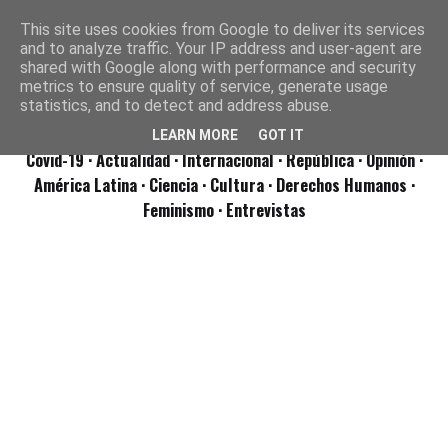
This site uses cookies from Google to deliver its services
and to analyze traffic. Your IP address and user-agent are
shared with Google along with performance and security
metrics to ensure quality of service, generate usage
statistics, and to detect and address abuse.
LEARN MORE
GOT IT
Covid-19
· Actualidad
· Internacional
· República
· Opinión
·
América Latina ·
Ciencia ·
Cultura ·
Derechos Humanos ·
Feminismo ·
Entrevistas