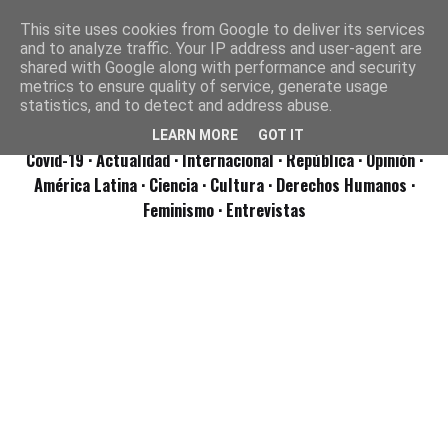
This site uses cookies from Google to deliver its services
and to analyze traffic. Your IP address and user-agent are
shared with Google along with performance and security
metrics to ensure quality of service, generate usage
statistics, and to detect and address abuse.
LEARN MORE
GOT IT
Covid-19
· Actualidad
· Internacional
· República
· Opinión
·
América Latina ·
Ciencia ·
Cultura ·
Derechos Humanos ·
Feminismo ·
Entrevistas