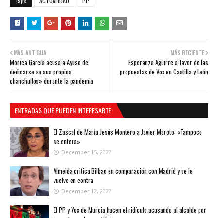
Tags
ACTUALIDAD
PP
MÁS ANTIGUA
MÁS RECIENTE
Mónica García acusa a Ayuso de
Esperanza Aguirre a favor de las
dedicarse «a sus propios
propuestas de Vox en Castilla y León
chanchullos» durante la pandemia
ENTRADAS QUE PUEDEN INTERESARTE
El Zasca! de María Jesús Montero a Javier Maroto: «Tampoco
se entera»
December 15, 2022
Almeida critica Bilbao en comparación con Madrid y se le
vuelve en contra
December 12, 2022
El PP y Vox de Murcia hacen el ridículo acusando al alcalde por