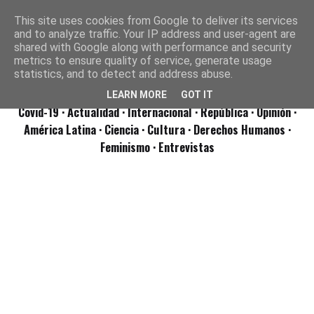
This site uses cookies from Google to deliver its services
and to analyze traffic. Your IP address and user-agent are
shared with Google along with performance and security
metrics to ensure quality of service, generate usage
statistics, and to detect and address abuse.
LEARN MORE
GOT IT
Covid-19
· Actualidad
· Internacional
· República
· Opinión
·
América Latina ·
Ciencia ·
Cultura ·
Derechos Humanos ·
Feminismo ·
Entrevistas