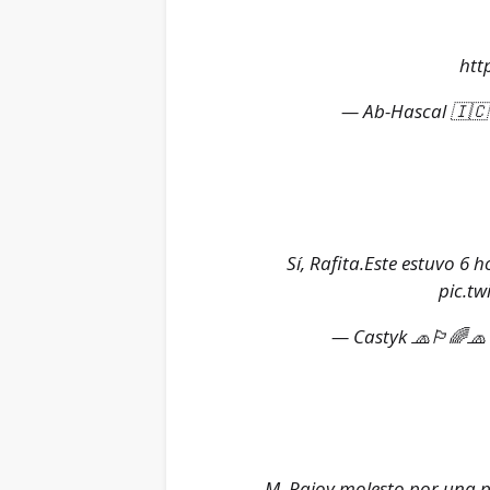
htt
— Ab-Hascal 🇮🇨
Sí, Rafita.Este estuvo 6 
pic.t
— Castyk 🧢🏳️‍🌈
M. Rajoy molesto por una p