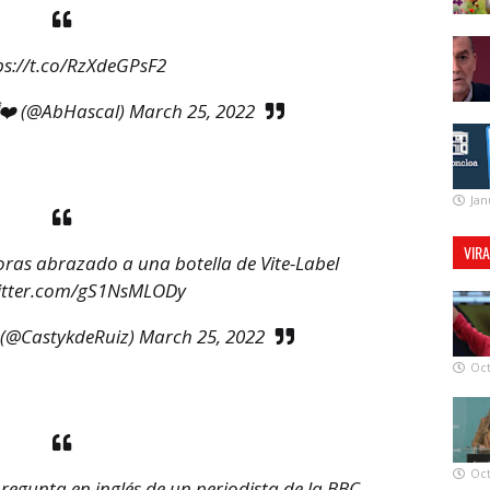
ps://t.co/RzXdeGPsF2
❤️ (@AbHascal)
March 25, 2022
Jan
VIR
horas abrazado a una botella de Vite-Label
witter.com/gS1NsMLODy
 (@CastykdeRuiz)
March 25, 2022
Oct
Oct
regunta en inglés de un periodista de la BBC