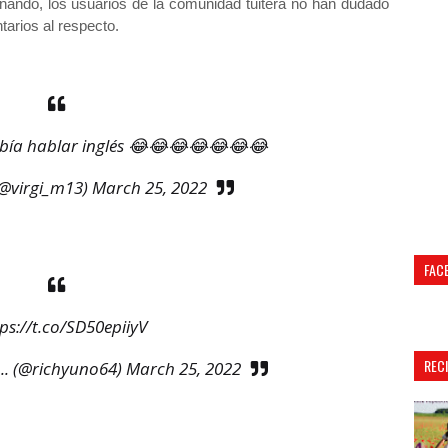
rnando, los usuarios de la comunidad tuitera no han dudado
tarios al respecto.
bía hablar inglés 😂😂😂😂😂😂😂
(@virgi_m13)
March 25, 2022
FAC
ps://t.co/SD50epiiyV
REC
... (@richyuno64)
March 25, 2022