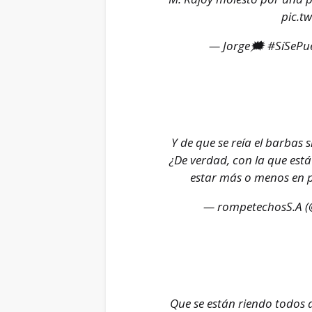
pic.t
— Jorge🗯️ #SíSePu
Y de que se reía el barbas s
¿De verdad, con la que est
estar más o menos en 
— rompetechosS.A 
Que se están riendo todos 