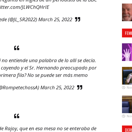
witter.com/JLWChQHrIE
ede (@JL_SR2022)
March 25, 2022
FEM
i no entiende una palabra de lo allí se decía.
á cayendo y el Sr. Hernando preocupado por
primera fila? No se puede ser más memo
(@RompetechossA)
March 25, 2022
No
No
de Rajoy, que en esa mesa no se enteraba de
DER