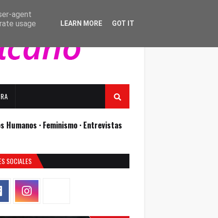
user-agent
erate usage
LEARN MORE
GOT IT
URA
os Humanos ·
Feminismo ·
Entrevistas
ES SOCIALES