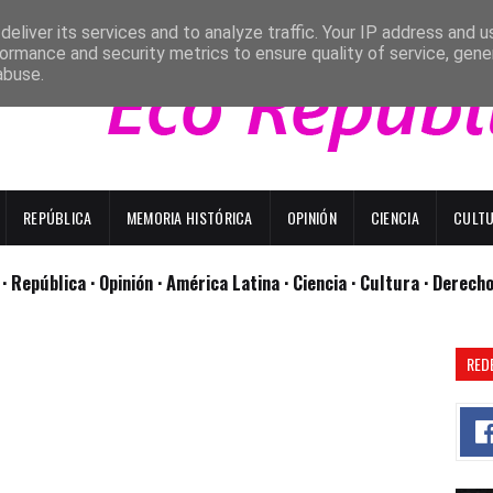
eliver its services and to analyze traffic. Your IP address and 
ormance and security metrics to ensure quality of service, gen
abuse.
REPÚBLICA
MEMORIA HISTÓRICA
OPINIÓN
CIENCIA
CULT
l
· República
· Opinión
· América Latina ·
Ciencia ·
Cultura ·
Derech
RED