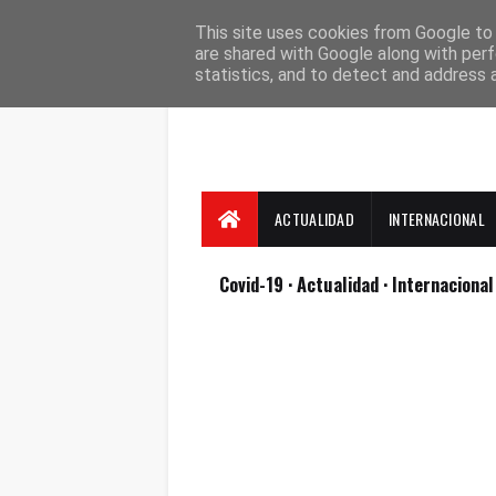
Suscríbete
Contacto
Nosotros
This site uses cookies from Google to d
are shared with Google along with perf
statistics, and to detect and address 
ACTUALIDAD
INTERNACIONAL
Covid-19
· Actualidad
· Internaciona