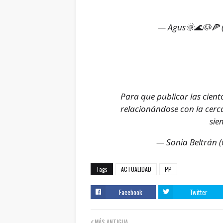
— Agus🌞🌊🐶🍕 
Para que publicar las cien
relacionándose con la cerca
sie
— Sonia Beltrán 
Tags
ACTUALIDAD
PP
Facebook
Twitter
MÁS ANTIGUA