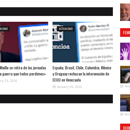
ALIDAD
ACTUALIDAD
FEM
Maíllo se retira de las jornadas
España, Brasil, Chile, Colombia, México
la guerra que todos perdimos»
y Uruguay rechazan la intervención de
EEUU en Venezuela
ry 25, 2026
No
January 06, 2026
No
DER