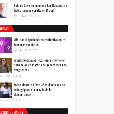
Lula da Silva se impone a Jair Bolsonaro y
habrá segunda vuelta en Brasil
October 03, 2022
INISMO
8M, por la igualdad real y efectiva entre
hombres y mujeres
March 07, 2023
Ángela Rodríguez: «Los jueces no tienen
formación en materia de género y es una
vergüenza»
vember 16, 2022
Irene Montero a Vox: «Sus discursos de
odio golpean al corazón de la
democracia»
vember 02, 2022
ECHOS HUMANOS