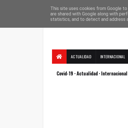
Suscríbete
Contacto
Nosotros
This site uses cookies from Google to d
are shared with Google along with perf
statistics, and to detect and address 
ACTUALIDAD
INTERNACIONAL
Covid-19
· Actualidad
· Internaciona