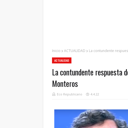
Inicio
ACTUALIDAD
La contundente respuest
ACTUALIDAD
La contundente respuesta de
Monteros
Eco Republicano
4.4.22