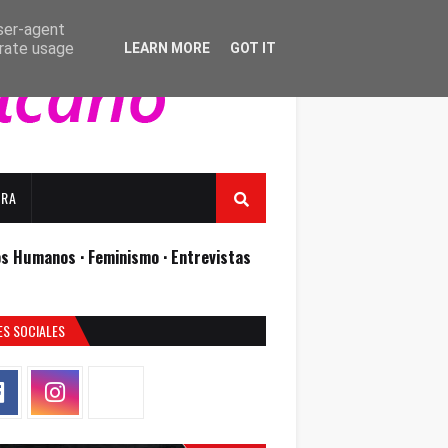
user-agent
erate usage
LEARN MORE
GOT IT
URA
os Humanos ·
Feminismo ·
Entrevistas
ES SOCIALES