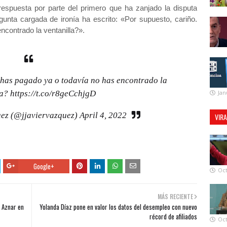
espuesta por parte del primero que ha zanjado la disputa
egunta cargada de ironía ha escrito: «Por supuesto, cariño.
ncontrado la ventanilla?».
¿has pagado ya o todavía no has encontrado la
Jan
la?
https://t.co/r8geCchjgD
uez (@jjaviervazquez)
April 4, 2022
VIR
Google+
Oct
MÁS RECIENTE
a Aznar en
Yolanda Díaz pone en valor los datos del desempleo con nuevo
récord de afiliados
Oct