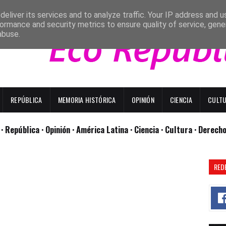
eliver its services and to analyze traffic. Your IP address and 
ormance and security metrics to ensure quality of service, gen
abuse.
REPÚBLICA
MEMORIA HISTÓRICA
OPINIÓN
CIENCIA
CULT
l
· República
· Opinión
· América Latina ·
Ciencia ·
Cultura ·
Derech
RED