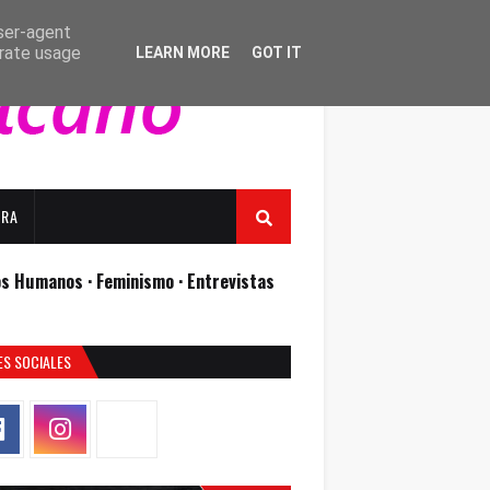
user-agent
erate usage
LEARN MORE
GOT IT
URA
os Humanos ·
Feminismo ·
Entrevistas
ES SOCIALES