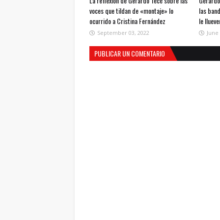
La reflexión de Gerardo Tecé sobre las
Gerardo
voces que tildan de «montaje» lo
las band
ocurrido a Cristina Fernández
le lluev
September 03, 2022
June 
PUBLICAR UN COMENTARIO