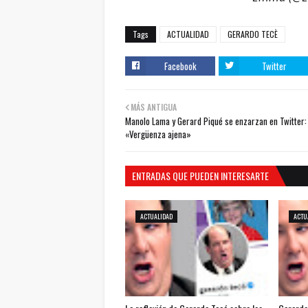
Tags
ACTUALIDAD
GERARDO TECÈ
Facebook
Twitter
MÁS ANTIGUA
Manolo Lama y Gerard Piqué se enzarzan en Twitter:
«Vergüenza ajena»
ENTRADAS QUE PUEDEN INTERESARTE
ACTUALIDAD
ACTU