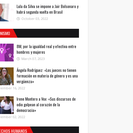
Lula da Silva se impone a Jair Bolsonaro y
habrá segunda vuelta en Brasil
October 03, 2022
INISMO
8M, por la igualdad real y efectiva entre
hombres y mujeres
March 07, 2023
Ángela Rodríguez: «Los jueces no tienen
formación en materia de género y es una
vergüenza»
vember 16, 2022
Irene Montero a Vox: «Sus discursos de
odio golpean al corazón de la
democracia»
vember 02, 2022
ECHOS HUMANOS