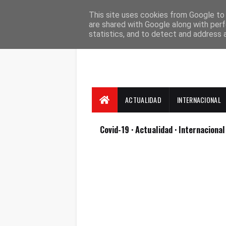
Suscríbete
Contacto
Nosotros
This site uses cookies from Google to d
are shared with Google along with perf
statistics, and to detect and address 
ACTUALIDAD
INTERNACIONAL
Covid-19
· Actualidad
· Internaciona