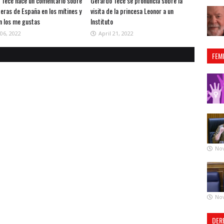
 Tecé hace un comentario sobre
Gerardo Tecé se pronuncia sobre la
eras de España en los mítines y
visita de la princesa Leonor a un
en los me gustas
Instituto
06, 2022
April 21, 2022
FEM
No
No
DER