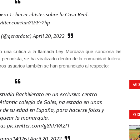
ero 1: hacer chistes sobre la Casa Real.
twitter.com/am7tFFr7hp
é (@gerardotc)
April 20, 2022
do una crítica a la llamada Ley Mordaza que sanciona las
 periodista, se ha viralizado dentro de la comunidad tuitera,
os usuarios también se han pronunciado al respecto:
FAC
studia Bachillerato en un exclusivo centro
Atlantic colegio de Gales, ha estado en unas
s de su edad en España, para hacerse fotos y
REC
quear la monarquía.
as
pic.twitter.com/g8hl7VA2I1
mma1492is)
April 20, 2022