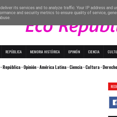
eliver its services and to analyze traffic. Your IP address and 
ormance and security metrics to ensure quality of service, gen
abuse.
REPÚBLICA
MEMORIA HISTÓRICA
OPINIÓN
CIENCIA
CULT
l
· República
· Opinión
· América Latina ·
Ciencia ·
Cultura ·
Derech
RED