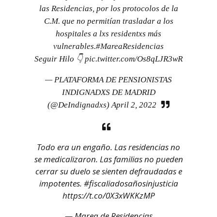
las Residencias, por los protocolos de la
C.M. que no permitían trasladar a los
hospitales a lxs residentxs más
vulnerables.
#MareaResidencias
Seguir Hilo 👇
pic.twitter.com/Os8qLJR3wR
— PLATAFORMA DE PENSIONISTAS
INDIGNADXS DE MADRID
(@DeIndignadxs)
April 2, 2022
Todo era un engaño. Las residencias no
se medicalizaron. Las familias no pueden
cerrar su duelo se sienten defraudadas e
impotentes.
#fiscaliadosañosinjusticia
https://t.co/0X3xWKKzMP
— Marea de Residencias