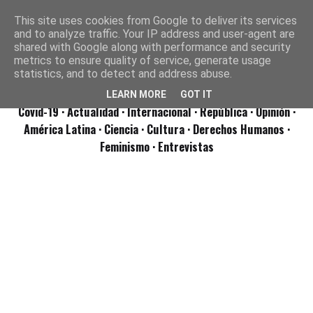
This site uses cookies from Google to deliver its services
and to analyze traffic. Your IP address and user-agent are
shared with Google along with performance and security
metrics to ensure quality of service, generate usage
statistics, and to detect and address abuse.
LEARN MORE
GOT IT
Covid-19
· Actualidad
· Internacional
· República
· Opinión
·
América Latina ·
Ciencia ·
Cultura ·
Derechos Humanos ·
Feminismo ·
Entrevistas