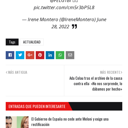
@FELGTBI
👇🏼
pic.twitter.com/cm5r3bP5L8
— Irene Montero (@IreneMontero)
June
28, 2022
Tags
ACTUALIDAD
MÁS ANTIGUA
MÁS RECIENTE
Ada Colau tras el archivo de la causa
contra ella: «No nos sorprende, lo
dábamos por hecho»
ENTRADAS QUE PUEDEN INTERESARTE
El Gobierno de España no cede ante Meloni y exige una
rectificación