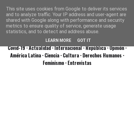
This site uses cookies from Google to deliver its services
and to analyze traffic. Your IP address and user-agent are
shared with Google along with performance and security
metrics to ensure quality of service, generate usage
statistics, and to detect and address abuse.
LEARN MORE
GOT IT
Covid-19
· Actualidad
· Internacional
· República
· Opinión
·
América Latina ·
Ciencia ·
Cultura ·
Derechos Humanos ·
Feminismo ·
Entrevistas