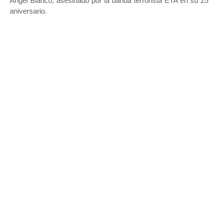
Ángel Blanco, asesinado por la banda terrorista ETA en su 25
aniversario.