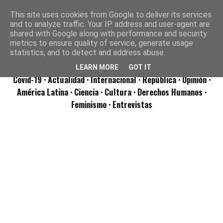
This site uses cookies from Google to deliver its services
and to analyze traffic. Your IP address and user-agent are
shared with Google along with performance and security
metrics to ensure quality of service, generate usage
statistics, and to detect and address abuse.
LEARN MORE
GOT IT
Covid-19
· Actualidad
· Internacional
· República
· Opinión
·
América Latina ·
Ciencia ·
Cultura ·
Derechos Humanos ·
Feminismo ·
Entrevistas