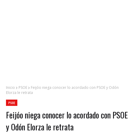
Inicio
PSOE
Feijóo niega conocer lo acordado con PSOE y Odón
Elorza le retrata
PSOE
Feijóo niega conocer lo acordado con PSOE
y Odón Elorza le retrata