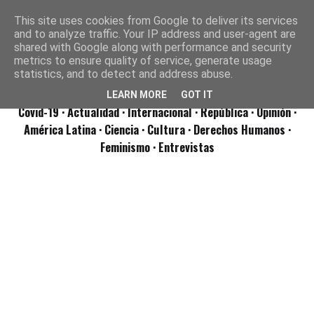
This site uses cookies from Google to deliver its services
and to analyze traffic. Your IP address and user-agent are
shared with Google along with performance and security
metrics to ensure quality of service, generate usage
statistics, and to detect and address abuse.
LEARN MORE
GOT IT
Covid-19
· Actualidad
· Internacional
· República
· Opinión
·
América Latina ·
Ciencia ·
Cultura ·
Derechos Humanos ·
Feminismo ·
Entrevistas