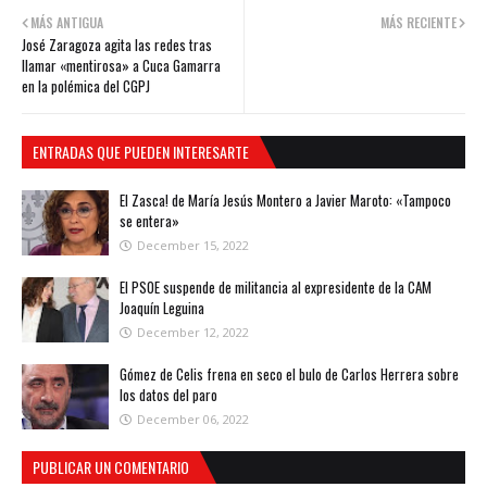
MÁS ANTIGUA
MÁS RECIENTE
José Zaragoza agita las redes tras
llamar «mentirosa» a Cuca Gamarra
en la polémica del CGPJ
ENTRADAS QUE PUEDEN INTERESARTE
El Zasca! de María Jesús Montero a Javier Maroto: «Tampoco
se entera»
December 15, 2022
El PSOE suspende de militancia al expresidente de la CAM
Joaquín Leguina
December 12, 2022
Gómez de Celis frena en seco el bulo de Carlos Herrera sobre
los datos del paro
December 06, 2022
PUBLICAR UN COMENTARIO