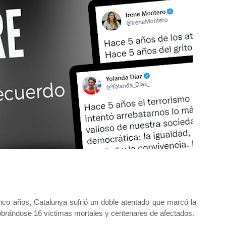
nco años, Catalunya sufrió un doble atentado que marcó la
cobrándose 16 víctimas mortales y centenares de afectados.