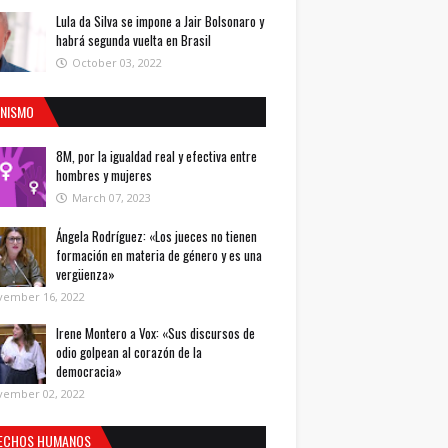
Lula da Silva se impone a Jair Bolsonaro y
habrá segunda vuelta en Brasil
October 03, 2022
INISMO
8M, por la igualdad real y efectiva entre
hombres y mujeres
March 07, 2023
Ángela Rodríguez: «Los jueces no tienen
formación en materia de género y es una
vergüenza»
vember 16, 2022
Irene Montero a Vox: «Sus discursos de
odio golpean al corazón de la
democracia»
vember 02, 2022
ECHOS HUMANOS