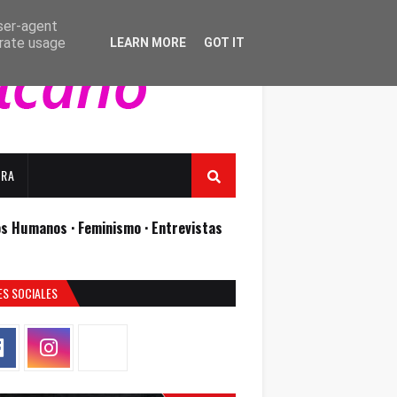
user-agent
erate usage
LEARN MORE
GOT IT
URA
os Humanos ·
Feminismo ·
Entrevistas
ES SOCIALES