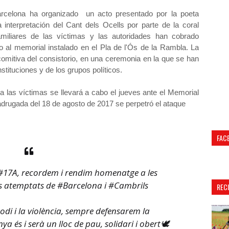
arcelona ha organizado un acto presentado por la poeta
nterpretación del Cant dels Ocells por parte de la coral
miliares de las víctimas y las autoridades han cobrado
o al memorial instalado en el Pla de l'Ós de la Rambla. La
omitiva del consistorio, en una ceremonia en la que se han
tituciones y de los grupos políticos.
 a las víctimas se llevará a cabo el jueves ante el Memorial
madrugada del 18 de agosto de 2017 se perpetró el ataque
FAC
#17A
, recordem i rendim homenatge a les
els atemptats de
#Barcelona
i
#Cambrils
REC
'odi i la violència, sempre defensarem la
a és i serà un lloc de pau, solidari i obert🕊️