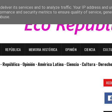
eliver its services and to analyze traffic. Your IP address and 
ormance and security metrics to ensure quality of service, gen
abuse.
REPÚBLICA
MEMORIA HISTÓRICA
OPINIÓN
CIENCIA
CULT
l
· República
· Opinión
· América Latina ·
Ciencia ·
Cultura ·
Derech
RED