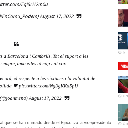
witter.com/Eqi5rH2m0u
(@EnComu_Podem)
August 17, 2022
Jan
s a Barcelona i Cambrils. Tot el suport a les
 sempre, amb elles al cap i al cor.
VIR
ecord, el respecte a les víctimes i la voluntat de
collida 🖤
pic.twitter.com/Ng3gKKa5pU
Oct
 (@joanmena)
August 17, 2022
al que se han sumado desde el Ejecutivo la vicepresidenta
Oct