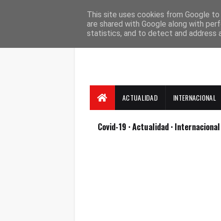
Suscríbete
Contacto
Nosotros
This site uses cookies from Google to d
are shared with Google along with perf
statistics, and to detect and address 
ACTUALIDAD
INTERNACIONAL
Covid-19
· Actualidad
· Internaciona