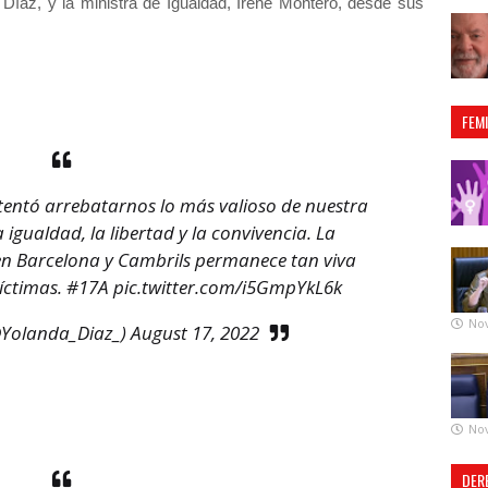
 Díaz, y la ministra de Igualdad, Irene Montero, desde sus
FEM
ntentó arrebatarnos lo más valioso de nuestra
igualdad, la libertad y la convivencia. La
en Barcelona y Cambrils permanece tan viva
íctimas.
#17A
pic.twitter.com/i5GmpYkL6k
No
@Yolanda_Diaz_)
August 17, 2022
No
DER