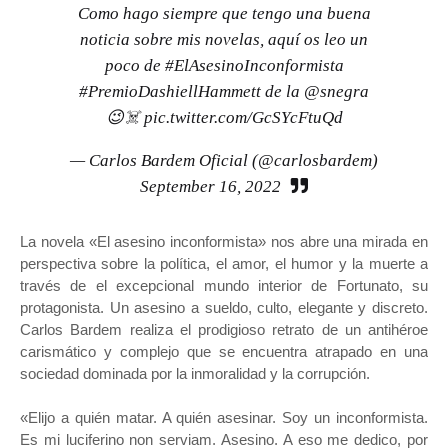
Como hago siempre que tengo una buena
noticia sobre mis novelas, aquí os leo un
poco de
#ElAsesinoInconformista
#PremioDashiellHammett
de la
@snegra
😉☠️
pic.twitter.com/GcSYcFtuQd
— Carlos Bardem Oficial (@carlosbardem)
September 16, 2022
La novela «El asesino inconformista» nos abre una mirada en
perspectiva sobre la política, el amor, el humor y la muerte a
través de el excepcional mundo interior de Fortunato, su
protagonista. Un asesino a sueldo, culto, elegante y discreto.
Carlos Bardem realiza el prodigioso retrato de un antihéroe
carismático y complejo que se encuentra atrapado en una
sociedad dominada por la inmoralidad y la corrupción.
«Elijo a quién matar. A quién asesinar. Soy un inconformista.
Es mi luciferino non serviam. Asesino. A eso me dedico, por