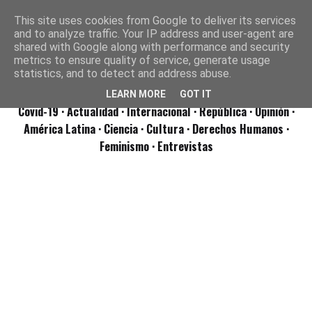
This site uses cookies from Google to deliver its services
and to analyze traffic. Your IP address and user-agent are
shared with Google along with performance and security
metrics to ensure quality of service, generate usage
statistics, and to detect and address abuse.
LEARN MORE
GOT IT
Covid-19
· Actualidad
· Internacional
· República
· Opinión
·
América Latina ·
Ciencia ·
Cultura ·
Derechos Humanos ·
Feminismo ·
Entrevistas