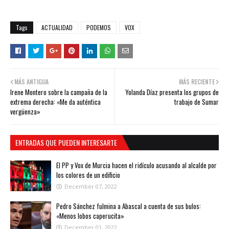
Tags
ACTUALIDAD
PODEMOS
VOX
MÁS ANTIGUA
MÁS RECIENTE
Irene Montero sobre la campaña de la
Yolanda Díaz presenta los grupos de
extrema derecha: «Me da auténtica
trabajo de Sumar
vergüenza»
ENTRADAS QUE PUEDEN INTERESARTE
El PP y Vox de Murcia hacen el ridículo acusando al alcalde por
los colores de un edificio
December 07, 2022
Pedro Sánchez fulmina a Abascal a cuenta de sus bulos:
«Menos lobos caperucita»
December 01, 2022