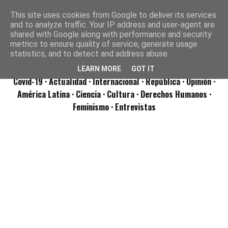
This site uses cookies from Google to deliver its services
and to analyze traffic. Your IP address and user-agent are
shared with Google along with performance and security
metrics to ensure quality of service, generate usage
statistics, and to detect and address abuse.
LEARN MORE
GOT IT
Covid-19
· Actualidad
· Internacional
· República
· Opinión
·
América Latina ·
Ciencia ·
Cultura ·
Derechos Humanos ·
Feminismo ·
Entrevistas