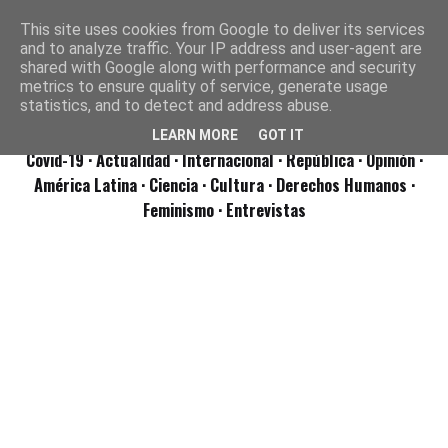
This site uses cookies from Google to deliver its services
and to analyze traffic. Your IP address and user-agent are
shared with Google along with performance and security
metrics to ensure quality of service, generate usage
statistics, and to detect and address abuse.
LEARN MORE
GOT IT
Covid-19
· Actualidad
· Internacional
· República
· Opinión
·
América Latina ·
Ciencia ·
Cultura ·
Derechos Humanos ·
Feminismo ·
Entrevistas