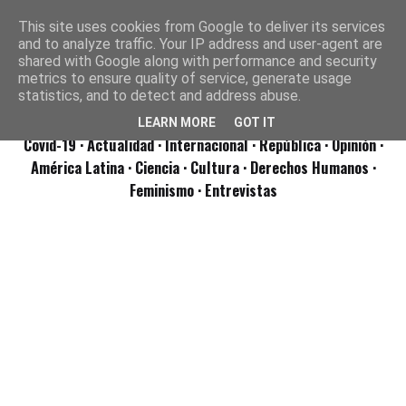
This site uses cookies from Google to deliver its services
and to analyze traffic. Your IP address and user-agent are
shared with Google along with performance and security
metrics to ensure quality of service, generate usage
statistics, and to detect and address abuse.
LEARN MORE
GOT IT
Covid-19
· Actualidad
· Internacional
· República
· Opinión
·
América Latina ·
Ciencia ·
Cultura ·
Derechos Humanos ·
Feminismo ·
Entrevistas