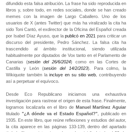
difundido esta falsa atribución. La frase ha sido reproducida en
libros y, sobre todo, en redes sociales, donde se han creado
memes con la imagen de Largo Caballero. Uno de los
usuarios de X (antes Twitter) que más ha viralizado la cita ha
sido Toni Cantó, el exdirector de la Oficina del Español creada
por Isabel Díaz Ayuso, que la
publicó en 2021
para criticar un
discurso del presidente, Pedro Sánchez. La falsa cita ha
trascendido al ámbito institucional, siendo utilizada
habitualmente por diputados de Vox tanto en el Parlamento de
Canarias (
sesión del 26/6/2024
) como en las Cortes de
Castilla y León (
sesión del 14/2/2023
). Para colmo, la
Wikiquote también la
incluye en su sitio web
, contribuyendo
así a perpetuar el equívoco.
Desde Eco Republicano iniciamos una exhaustiva
investigación para rastrear el origen de esta frase. Finalmente,
logramos localizarla en el libro de
Manuel Martínez Aguiar
titulado
"¿A dónde va el Estado Español?"
, publicado en
1935. En este libro, que reúne reflexiones y estudios del autor,
la cita aparece en las páginas 133-139, dentro del apartado