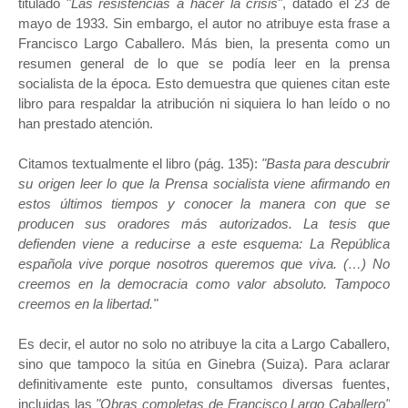
titulado "
Las resistencias a hacer la crisis
", datado el 23 de
mayo de 1933. Sin embargo, el autor no atribuye esta frase a
Francisco Largo Caballero. Más bien, la presenta como un
resumen general de lo que se podía leer en la prensa
socialista de la época. Esto demuestra que quienes citan este
libro para respaldar la atribución ni siquiera lo han leído o no
han prestado atención.
Citamos textualmente el libro (pág. 135):
"Basta para descubrir
su origen leer lo que la Prensa socialista viene afirmando en
estos últimos tiempos y conocer la manera con que se
producen sus oradores más autorizados. La tesis que
defienden viene a reducirse a este esquema: La República
española vive porque nosotros queremos que viva. (…) No
creemos en la democracia como valor absoluto. Tampoco
creemos en la libertad."
Es decir, el autor no solo no atribuye la cita a Largo Caballero,
sino que tampoco la sitúa en Ginebra (Suiza). Para aclarar
definitivamente este punto, consultamos diversas fuentes,
incluidas las
"Obras completas de Francisco Largo Caballero"