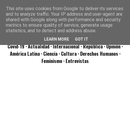
This site uses cookies from Google to deliver its services
and to analyze traffic. Your IP address and user-agent are
shared with Google along with performance and security
metrics to ensure quality of service, generate usage
statistics, and to detect and address abuse.
LEARN MORE
GOT IT
Covid-19
· Actualidad
· Internacional
· República
· Opinión
·
América Latina ·
Ciencia ·
Cultura ·
Derechos Humanos ·
Feminismo ·
Entrevistas