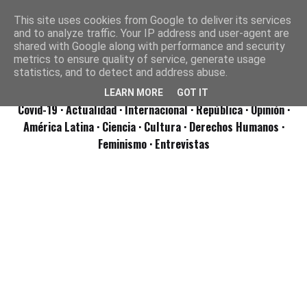
This site uses cookies from Google to deliver its services
and to analyze traffic. Your IP address and user-agent are
shared with Google along with performance and security
metrics to ensure quality of service, generate usage
statistics, and to detect and address abuse.
LEARN MORE
GOT IT
Covid-19
· Actualidad
· Internacional
· República
· Opinión
·
América Latina ·
Ciencia ·
Cultura ·
Derechos Humanos ·
Feminismo ·
Entrevistas