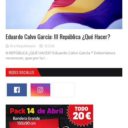
Eduardo Calvo García: III República ¿Qué Hacer?
Eco Republicano
12.2.06
III REPÚBLICA ¿QUÉ HACER? Eduardo Calvo García * Deberíamos
reconocer, que por la I…
REDES SOCIALES