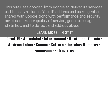
This site uses cookies from Google to deliver its services
and to analyze traffic. Your IP address and user-agent are
shared with Google along with performance and security
metrics to ensure quality of service, generate usage
statistics, and to detect and address abuse.
LEARN MORE
GOT IT
Covid-19
· Actualidad
· Internacional
· República
· Opinión
·
América Latina ·
Ciencia ·
Cultura ·
Derechos Humanos ·
Feminismo ·
Entrevistas