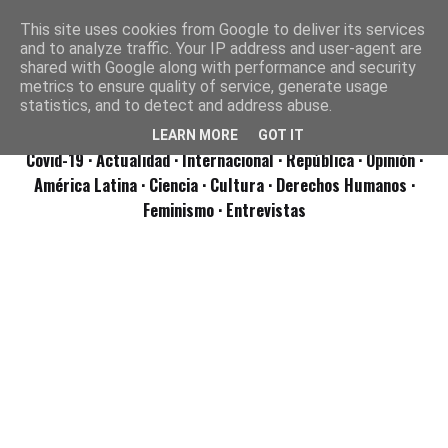
This site uses cookies from Google to deliver its services
and to analyze traffic. Your IP address and user-agent are
shared with Google along with performance and security
metrics to ensure quality of service, generate usage
statistics, and to detect and address abuse.
LEARN MORE
GOT IT
Covid-19
· Actualidad
· Internacional
· República
· Opinión
·
América Latina ·
Ciencia ·
Cultura ·
Derechos Humanos ·
Feminismo ·
Entrevistas