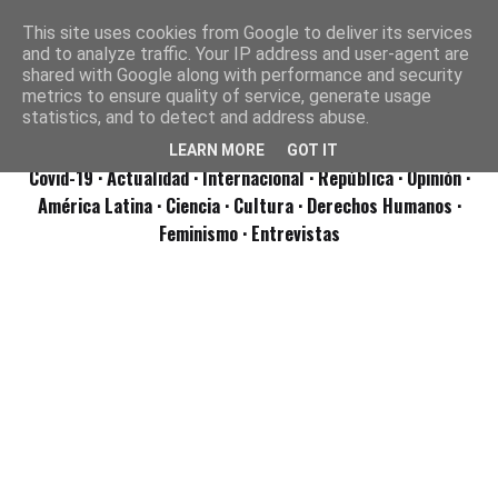
This site uses cookies from Google to deliver its services
and to analyze traffic. Your IP address and user-agent are
shared with Google along with performance and security
metrics to ensure quality of service, generate usage
statistics, and to detect and address abuse.
LEARN MORE
GOT IT
Covid-19
· Actualidad
· Internacional
· República
· Opinión
·
América Latina ·
Ciencia ·
Cultura ·
Derechos Humanos ·
Feminismo ·
Entrevistas