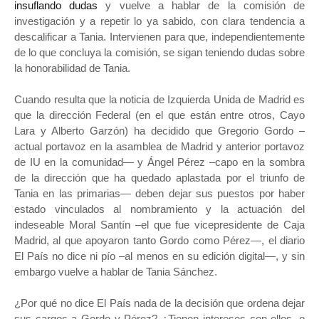
insuflando dudas
y vuelve a hablar de la comisión de
investigación y a repetir lo ya sabido, con clara tendencia a
descalificar a Tania. Intervienen para que, independientemente
de lo que concluya la comisión, se sigan teniendo dudas sobre
la honorabilidad de Tania.
Cuando resulta que la noticia de Izquierda Unida de Madrid es
que la dirección Federal (en el que están entre otros, Cayo
Lara y Alberto Garzón) ha decidido que Gregorio Gordo –
actual portavoz en la asamblea de Madrid y anterior portavoz
de IU en la comunidad— y Ángel Pérez –capo en la sombra
de la dirección que ha quedado aplastada por el triunfo de
Tania en las primarias— deben dejar sus puestos por haber
estado vinculados al nombramiento y la actuación del
indeseable Moral Santín –el que fue vicepresidente de Caja
Madrid, al que apoyaron tanto Gordo como Pérez—, el diario
El País no dice ni pío –al menos en su edición digital—, y sin
embargo vuelve a hablar de Tania Sánchez.
¿Por qué no dice El País nada de la decisión que ordena dejar
sus cargos a Gordo y Pérez? ¿Tienen intereses con ellos, o