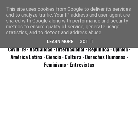
This site uses cookies from Google to deliver its services
and to analyze traffic. Your IP address and user-agent are
shared with Google along with performance and security
metrics to ensure quality of service, generate usage
statistics, and to detect and address abuse.
LEARN MORE
GOT IT
Covid-19
· Actualidad
· Internacional
· República
· Opinión
·
América Latina ·
Ciencia ·
Cultura ·
Derechos Humanos ·
Feminismo ·
Entrevistas