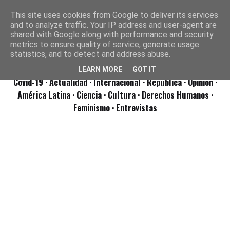
This site uses cookies from Google to deliver its services
and to analyze traffic. Your IP address and user-agent are
shared with Google along with performance and security
metrics to ensure quality of service, generate usage
statistics, and to detect and address abuse.
LEARN MORE
GOT IT
Covid-19
· Actualidad
· Internacional
· República
· Opinión
·
América Latina ·
Ciencia ·
Cultura ·
Derechos Humanos ·
Feminismo ·
Entrevistas