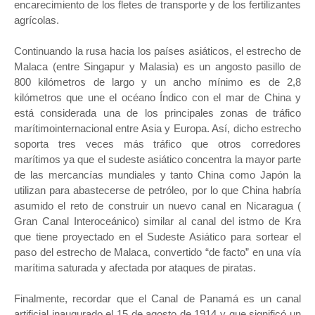
encarecimiento de los fletes de transporte y de los fertilizantes
agrícolas.
Continuando la rusa hacia los países asiáticos, el estrecho de
Malaca (entre Singapur y Malasia) es un angosto pasillo de
800 kilómetros de largo y un ancho mínimo es de 2,8
kilómetros que une el océano Índico con el mar de China y
está considerada una de los principales zonas de tráfico
marítimointernacional entre Asia y Europa. Así, dicho estrecho
soporta tres veces más tráfico que otros corredores
marítimos ya que el sudeste asiático concentra la mayor parte
de las mercancías mundiales y tanto China como Japón la
utilizan para abastecerse de petróleo, por lo que China habría
asumido el reto de construir un nuevo canal en Nicaragua (
Gran Canal Interoceánico) similar al canal del istmo de Kra
que tiene proyectado en el Sudeste Asiático para sortear el
paso del estrecho de Malaca, convertido “de facto” en una vía
marítima saturada y afectada por ataques de piratas.
Finalmente, recordar que el Canal de Panamá es un canal
artificial inaugurado el 15 de agosto de 1914 y que significó un