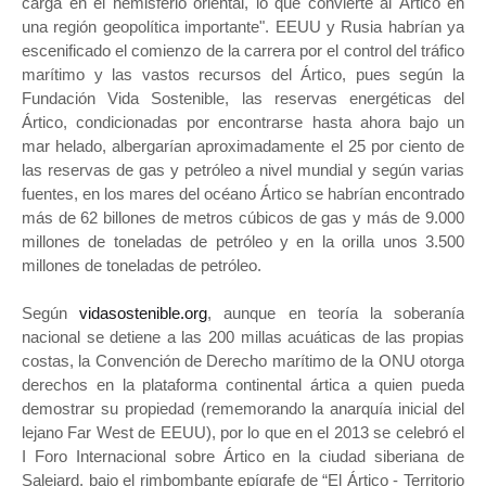
carga en el hemisferio oriental, lo que convierte al Ártico en
una región geopolítica importante". EEUU y Rusia habrían ya
escenificado el comienzo de la carrera por el control del tráfico
marítimo y las vastos recursos del Ártico, pues según la
Fundación Vida Sostenible, las reservas energéticas del
Ártico, condicionadas por encontrarse hasta ahora bajo un
mar helado, albergarían aproximadamente el 25 por ciento de
las reservas de gas y petróleo a nivel mundial y según varias
fuentes, en los mares del océano Ártico se habrían encontrado
más de 62 billones de metros cúbicos de gas y más de 9.000
millones de toneladas de petróleo y en la orilla unos 3.500
millones de toneladas de petróleo.
Según
vidasostenible.org
, aunque en teoría la soberanía
nacional se detiene a las 200 millas acuáticas de las propias
costas, la Convención de Derecho marítimo de la ONU otorga
derechos en la plataforma continental ártica a quien pueda
demostrar su propiedad (rememorando la anarquía inicial del
lejano Far West de EEUU), por lo que en el 2013 se celebró el
I Foro Internacional sobre Ártico en la ciudad siberiana de
Salejard, bajo el rimbombante epígrafe de “El Ártico - Territorio