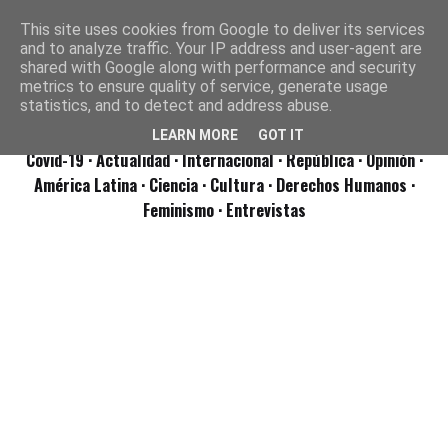
This site uses cookies from Google to deliver its services
and to analyze traffic. Your IP address and user-agent are
shared with Google along with performance and security
metrics to ensure quality of service, generate usage
statistics, and to detect and address abuse.
LEARN MORE
GOT IT
Covid-19
· Actualidad
· Internacional
· República
· Opinión
·
América Latina ·
Ciencia ·
Cultura ·
Derechos Humanos ·
Feminismo ·
Entrevistas