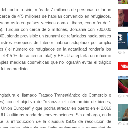
l conflicto sirio, más de 7 millones de personas estarían
 cerca de 4´5 millones se habrían convertido en refugiados,
scan asilo en países vecinos como Líbano, con más de 1
); Turquía con cerca de 2 millones, Jordania con 700.000
00), siendo previsible un tsunami de refugiados hacia países
nistros europeos de Interior habrían adoptado por amplia
os ( el número de refugiados en la actualidad rondaría los
Jan
ía el 4´5 % de su censo total) y EEUU aceptaría un máximo
ples medidas cosméticas que no lograrán evitar el trágico
VIR
futuro mediato.
gladura el llamado Tratado Transatlántico de Comercio e
Oct
és) con el objetivo de “relanzar el intercambio de bienes,
 Unión Europea” y que podría atracar en puerto en el 2.016
UU la últimas ronda de conversaciones. Sin embargo, en la
ce la introducción de la cláusula ISDS de resolución de
Oct
os acuerdos, cláusula que limita seriamente la capacidad de