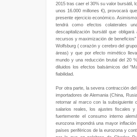
2015 tras caer el 30% su valor bursátil
unos 16.000 millones €), provocará qu
presente ejercicio económico. Asimismo,
tendrá como efectos colaterales un
descapitalización bursátil que obligará
recursos y maximización de beneficios” ,
Wolfsburg ( corazón y cerebro del grup
áreas) y que por efecto mimético lleva
mundo y una reducción brutal del 20 
diluidos los efectos balsámicos del “M
fiabilidad.
Por otra parte, la severa contracción de
importadores de Alemania (China, Rusia 
retornar al marco con la subsiguiente 
salarios reales, los ajustes fiscales y
fuertemente el consumo interno alemá
eurozona impondrá una mayor inflación 
países periféricos de la eurozona y cont