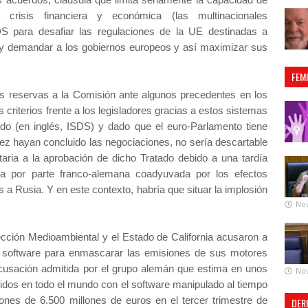
crisis financiera y económica (las multinacionales
SDS para desafiar las regulaciones de la UE destinadas a
e y demandar a los gobiernos europeos y así maximizar sus
FEM
s reservas a la Comisión ante algunos precedentes en los
criterios frente a los legisladores gracias a estos sistemas
tado (en inglés, ISDS) y dado que el euro-Parlamento tiene
ez hayan concluido las negociaciones, no sería descartable
aria a la aprobación de dicho Tratado debido a una tardía
sta por parte franco-alemana coadyuvada por los efectos
 a Rusia. Y en este contexto, habría que situar la implosión
No
ección Medioambiental y el Estado de California acusaron a
 software para enmascarar las emisiones de sus motores
acusación admitida por el grupo alemán que estima en unos
No
idos en todo el mundo con el software manipulado al tiempo
ones de 6.500 millones de euros en el tercer trimestre de
DER