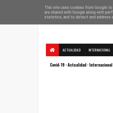
Suscríbete
Contacto
Nosotros
This site uses cookies from Google to d
are shared with Google along with perf
statistics, and to detect and address 
ACTUALIDAD
INTERNACIONAL
Covid-19
· Actualidad
· Internaciona