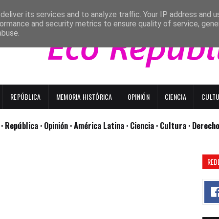
eliver its services and to analyze traffic. Your IP address and 
ormance and security metrics to ensure quality of service, gen
abuse.
REPÚBLICA
MEMORIA HISTÓRICA
OPINIÓN
CIENCIA
CULT
l
· República
· Opinión
· América Latina ·
Ciencia ·
Cultura ·
Derech
RED