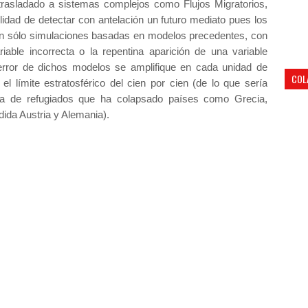
 trasladado a sistemas complejos como Flujos Migratorios,
ilidad de detectar con antelación un futuro mediato pues los
tan sólo simulaciones basadas en modelos precedentes, con
riable incorrecta o la repentina aparición de una variable
error de dichos modelos se amplifique en cada unidad de
COL
l límite estratosférico del cien por cien (de lo que sería
va de refugiados que ha colapsado países como Grecia,
ida Austria y Alemania).