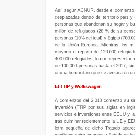
Así, según ACNUR, desde el comienzo de
desplazadas dentro del territorio país y
personas que abandonan su hogar y bu
millón de refugiados (28 % de su censo
personas (10% del total) y Egipto (700.0
de la Unión Europea. Mientras, los mi
mayoría el reparto de 120.000 refugiad
400.000 refugiados, lo que representar
de 100.000 personas hasta el 2017, sim
drama humanitario que se avecina en un 
El TTIP y Wolkswagen
A comienzos del 2.013 comenzó su sin
Inversión (TTIP por sus siglas en ingl
servicios e inversiones entre EEUU y la
tras culminar recientemente la UE y EE
letra pequeña de dicho Tratado apare
conflictos entre Inversor y Estado en l