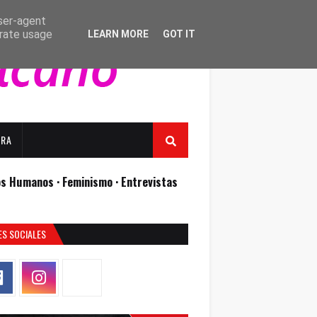
user-agent
erate usage
LEARN MORE
GOT IT
URA
os Humanos ·
Feminismo ·
Entrevistas
ES SOCIALES