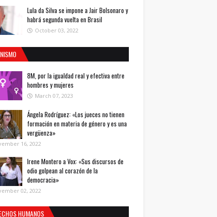
Lula da Silva se impone a Jair Bolsonaro y
habrá segunda vuelta en Brasil
October 03, 2022
INISMO
8M, por la igualdad real y efectiva entre
hombres y mujeres
March 07, 2023
Ángela Rodríguez: «Los jueces no tienen
formación en materia de género y es una
vergüenza»
vember 16, 2022
Irene Montero a Vox: «Sus discursos de
odio golpean al corazón de la
democracia»
vember 02, 2022
ECHOS HUMANOS