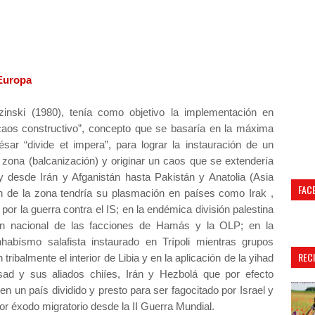
 Europa
zinski (1980), tenía como objetivo la implementación en
caos constructivo”, concepto que se basaría en la máxima
sar “divide et impera”, para lograr la instauración de un
a zona (balcanización) y originar un caos que se extendería
 y desde Irán y Afganistán hasta Pakistán y Anatolia (Asia
FAC
n de la zona tendría su plasmación en países como Irak ,
or la guerra contra el IS; en la endémica división palestina
ión nacional de las facciones de Hamás y la OLP; en la
habísmo salafista instaurado en Trípoli mientras grupos
REC
tribalmente el interior de Libia y en la aplicación de la yihad
sad y sus aliados chiíes, Irán y Hezbolá que por efecto
n un país dividido y presto para ser fagocitado por Israel y
or éxodo migratorio desde la II Guerra Mundial.