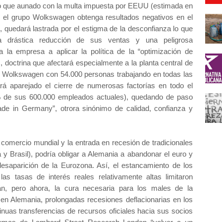
, lo que aunado con la multa impuesta por EEUU (estimada en
e el grupo Wolkswagen obtenga resultados negativos en el
 quedará lastrada por el estigma de la desconfianza lo que
a drástica reducción de sus ventas y una peligrosa
 a la empresa a aplicar la política de la “optimización de
 doctrina que afectará especialmente a la planta central de
o Wolkswagen con 54.000 personas trabajando en todas las
rá aparejado el cierre de numerosas factorías en todo el
% de sus 600.000 empleados actuales), quedando de paso
ade in Germany”, otrora sinónimo de calidad, confianza y
l comercio mundial y la entrada en recesión de tradicionales
y Brasil), podría obligar a Alemania a abandonar el euro y
desaparición de la Eurozona. Así, el estancamiento de los
 las tasas de interés reales relativamente altas limitaron
n, pero ahora, la cura necesaria para los males de la
en Alemania, prolongadas recesiones deflacionarias en los
inuas transferencias de recursos oficiales hacia sus socios