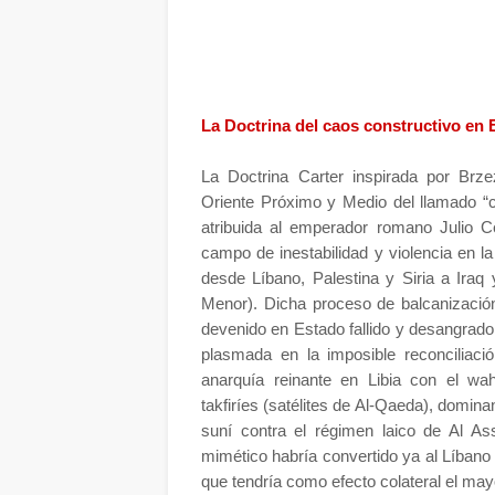
La Doctrina del caos constructivo en
La Doctrina Carter inspirada por Brze
Oriente Próximo y Medio del llamado “
atribuida al emperador romano Julio Cé
campo de inestabilidad y violencia en l
desde Líbano, Palestina y Siria a Iraq
Menor). Dicha proceso de balcanizació
devenido en Estado fallido y desangrado p
plasmada en la imposible reconciliac
anarquía reinante en Libia con el wah
takfiríes (satélites de Al-Qaeda), dominan 
suní contra el régimen laico de Al As
mimético habría convertido ya al Líbano e
que tendría como efecto colateral el may