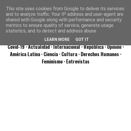
This site uses cookies from Google to deliver its services
and to analyze traffic. Your IP address and user-agent are
shared with Google along with performance and security
metrics to ensure quality of service, generate usage
statistics, and to detect and address abuse.
LEARN MORE
GOT IT
Covid-19
· Actualidad
· Internacional
· República
· Opinión
·
América Latina ·
Ciencia ·
Cultura ·
Derechos Humanos ·
Feminismo ·
Entrevistas