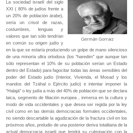
La sociedad israelí del siglo
XXI ( 80% de judíos frente a
un 20% de población árabe),
sería un crisol de razas,
costumbres, lenguas y
valores que tan sólo tendrían
Germán Gorraiz
en común su origen judío y
en la que se estaría produciendo un golpe de mano silencioso
de una minoría ultra ortodoxa (los “haredim” que aunque tan
sólo representan el 10% de su población serían un Estado
dentro del Estado) para fagocitar todas las áreas sensibles del
poder del Estado judío (Interior, Vivienda, el Mosad y los
mandos del Tzáhal o Ejército judío) e intentar imponer la
“Halajá” o ley judía a más del 40% de población que se declara
laica, segmento de filiación europea , inmersa en la cultura y
modo de vida occidentales y que desea ser regida por la ley
civil como en las demás democracias formales occidentales,
no siendo descartable la agudización de la fractura civil en los
próximos años, preludio de una posterior deriva totalitaria de la
actual democracia israelí que tendrá su culminación con la