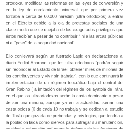
ortodoxa, modificar las reformas en las leyes de conversión y
en la ley de enrolamiento universal, que por primera vez
forzaba a cerca de 60.000 haredim (ultra ortodoxos) a entrar
en el Ejército debido a la ola de protestas sociales de una
clase media que se quejaba de los exagerados privilegios que
éstos recibían a pesar de no contribuir “ ni a las arcas públicas
ni al "peso" de la seguridad nacional”.
Ello conllevará según un fustrado Lapid en declaraciones al
diario Yediot Aharonot que los ultra ortodoxos "podrán seguir
sin reconocer al Estado de Israel, obtener miles de millones de
los contribuyentes y vivir sin trabajar", con lo que continuará la
implementación de un régimen teocrático bajo el control del
Gran Rabino ( a imitación del régimen de los ayatolá de Irán),
en el que los ultraortodoxos serán la casta dominante a pesar
de ser una minoría, aunque ya en la actualidad, serían una
casta ociosa (6 de cada 10 no trabaja y se dedican al estudio
del Torá) que gozaría de prebendas y privilegios, que tendría a
la población laica como siervos para sufragar su manutención,
sanidad y educación así como la defensa de las fronteras de