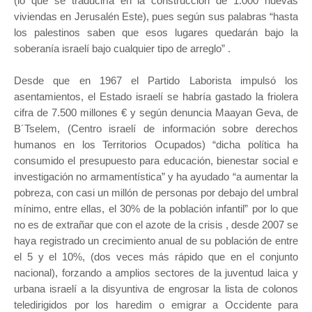
(lo que se traduciría en la construcción de 1.000 nuevas
viviendas en Jerusalén Este), pues según sus palabras “hasta
los palestinos saben que esos lugares quedarán bajo la
soberanía israelí bajo cualquier tipo de arreglo” .
Desde que en 1967 el Partido Laborista impulsó los
asentamientos, el Estado israelí se habría gastado la friolera
cifra de 7.500 millones € y según denuncia Maayan Geva, de
B´Tselem, (Centro israelí de información sobre derechos
humanos en los Territorios Ocupados) “dicha política ha
consumido el presupuesto para educación, bienestar social e
investigación no armamentística” y ha ayudado “a aumentar la
pobreza, con casi un millón de personas por debajo del umbral
mínimo, entre ellas, el 30% de la población infantil” por lo que
no es de extrañar que con el azote de la crisis , desde 2007 se
haya registrado un crecimiento anual de su población de entre
el 5 y el 10%, (dos veces más rápido que en el conjunto
nacional), forzando a amplios sectores de la juventud laica y
urbana israelí a la disyuntiva de engrosar la lista de colonos
teledirigidos por los haredim o emigrar a Occidente para