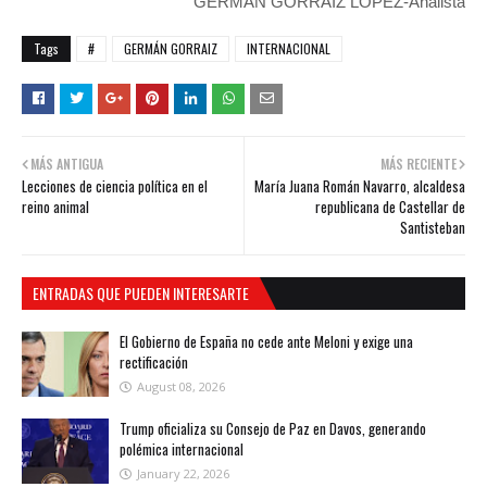
GERMÁN GORRAIZ LÓPEZ-Analista
Tags
#
GERMÁN GORRAIZ
INTERNACIONAL
MÁS ANTIGUA
MÁS RECIENTE
Lecciones de ciencia política en el
María Juana Román Navarro, alcaldesa
reino animal
republicana de Castellar de
Santisteban
ENTRADAS QUE PUEDEN INTERESARTE
El Gobierno de España no cede ante Meloni y exige una
rectificación
August 08, 2026
Trump oficializa su Consejo de Paz en Davos, generando
polémica internacional
January 22, 2026