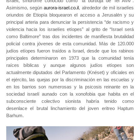
israelí, síndrome conocido como “la burbuja de Tel Aviv”.
Asimismo, según
aurora-israel.co.il
, alrededor de mil israelíes
oriundos de Etiopía bloquearon el acceso a Jerusalén y su
principal arteria para denunciar la persistencia “de racismo y
violencia hacia los israelíes etíopes” al grito de “Israel será
como Baltimore” tras dos incidentes de manifiesta brutalidad
policial contra jóvenes de esta comunidad. Más de 120.000
judíos etíopes fueron traídos a Israel, desde que los rabinos
principales determinaron en 1973 que la comunidad tenía
raíces bíblicas y aunque algunos judíos etíopes son
actualmente diputados del Parlamento (Knéset) y oficiales en
el ejército, las quejas por la discriminación en las escuelas y
en los barrios son numerosas y la psicosis reinante en la
sociedad israelí aunado con la xonofobia que habita en el
subconsciente colectivo sionista habría tenido como
desenlace el brutal linchamiento del joven eritreo Haptum
Barhum.