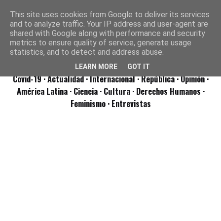
This site uses cookies from Google to deliver its services
and to analyze traffic. Your IP address and user-agent are
shared with Google along with performance and security
metrics to ensure quality of service, generate usage
statistics, and to detect and address abuse.
LEARN MORE
GOT IT
Covid-19
· Actualidad
· Internacional
· República
· Opinión
·
América Latina ·
Ciencia ·
Cultura ·
Derechos Humanos ·
Feminismo ·
Entrevistas