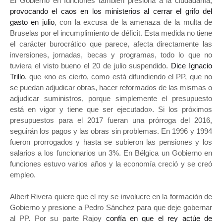
El Gobierno en funciones también presiona a la ciudadanía,
provocando el caos en los ministerios al cerrar el grifo del
gasto en julio
, con la excusa de la amenaza de la multa de
Bruselas por el incumplimiento de déficit. Esta medida no tiene
el carácter burocrático que parece, afecta directamente las
inversiones, jornadas, becas y programas, todo lo que no
tuviera el visto bueno el 20 de julio suspendido.
Dice Ignacio
Trillo
. que «no es cierto, como está difundiendo el PP, que no
se puedan adjudicar obras, hacer reformados de las mismas o
adjudicar suministros, porque simplemente el presupuesto
está en vigor y tiene que ser ejecutado». Si los próximos
presupuestos para el 2017 fueran una prórroga del 2016,
seguirán los pagos y las obras sin problemas. En 1996 y 1994
fueron prorrogados y hasta se subieron las pensiones y los
salarios a los funcionarios un 3%. En Bélgica un Gobierno en
funciones estuvo varios años y la economía creció y se creó
empleo.
Albert Rivera quiere que el rey se involucre en la formación de
Gobierno y presione a Pedro Sánchez para que deje gobernar
al PP. Por su parte Rajoy
confía en que el rey actúe de