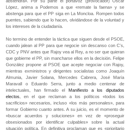
abstendrá». Por su parte el portavoz (provocador) Óscar
López, anima a Podemos a que «remate la faena» y se
abstenga para que el PP siga en La Moncloa. Rompen todos
puentes, sabiendo que lo hacen, olvidándose de la voluntad y
los intereses de la ciudadanía.
No termino de entender la táctica que siguen desde el PSOE,
cuando jalean al PP para que negocie sin descanso con C's,
CDC y PNV antes que Rajoy vea al Rey, a no ser que quieran
que gobierne el PP, sin mancharse ellos en la decisión. Felipe
González propone al PSOE que acepte negociar con Rajoy,
mientras exministros y dirigentes socialistas como Joaquín
Almunia, Javier Solana, Mercedes Cabrera, José María
Maravall o Eduardo Serra, junto a medio centenar de
intelectuales, han firmado el
Manifiesto a los diputados
electos
, en el que reclaman a los políticos «todos los
sacrificios» necesarios, incluso «los más personales», para
formar Gobierno cuanto antes. A su juicio, es el momento de
«buscar acuerdos y soluciones» en vez de «proseguir
obsesionados por identificar culpables» sobre la actual
situación política. En definitiva proclaman que es «prioritario