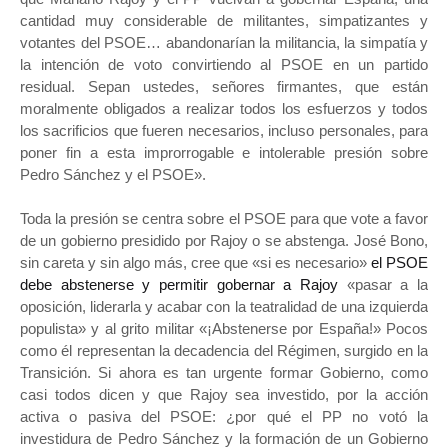
cantidad muy considerable de militantes, simpatizantes y
votantes del PSOE… abandonarían la militancia, la simpatía y
la intención de voto convirtiendo al PSOE en un partido
residual. Sepan ustedes, señores firmantes, que están
moralmente obligados a realizar todos los esfuerzos y todos
los sacrificios que fueren necesarios, incluso personales, para
poner fin a esta improrrogable e intolerable presión sobre
Pedro Sánchez y el PSOE».
Toda la presión se centra sobre el PSOE para que vote a favor
de un gobierno presidido por Rajoy o se abstenga. José Bono,
sin careta y sin algo más, cree que «si es necesario»
el PSOE
debe abstenerse y permitir gobernar a Rajoy
«pasar a la
oposición, liderarla y acabar con la teatralidad de una izquierda
populista» y al grito militar «¡Abstenerse por España!» Pocos
como él representan la decadencia del Régimen, surgido en la
Transición. Si ahora es tan urgente formar Gobierno, como
casi todos dicen y que Rajoy sea investido, por la acción
activa o pasiva del PSOE: ¿por qué el PP no votó la
investidura de Pedro Sánchez y la formación de un Gobierno