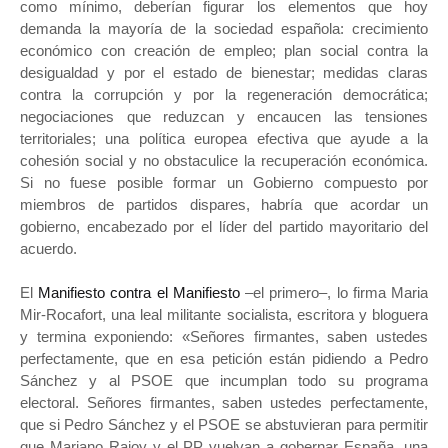
como mínimo, deberían figurar los elementos que hoy
demanda la mayoría de la sociedad española: crecimiento
económico con creación de empleo; plan social contra la
desigualdad y por el estado de bienestar; medidas claras
contra la corrupción y por la regeneración democrática;
negociaciones que reduzcan y encaucen las tensiones
territoriales; una política europea efectiva que ayude a la
cohesión social y no obstaculice la recuperación económica.
Si no fuese posible formar un Gobierno compuesto por
miembros de partidos dispares, habría que acordar un
gobierno, encabezado por el líder del partido mayoritario del
acuerdo.
El
Manifiesto contra el Manifiesto
–el primero–, lo firma Maria
Mir-Rocafort, una leal militante socialista, escritora y bloguera
y termina exponiendo: «Señores firmantes, saben ustedes
perfectamente, que en esa petición están pidiendo a Pedro
Sánchez y al PSOE que incumplan todo su programa
electoral. Señores firmantes, saben ustedes perfectamente,
que si Pedro Sánchez y el PSOE se abstuvieran para permitir
que Mariano Rajoy y el PP vuelvan a gobernar España, una