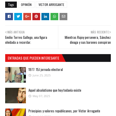
Tags
OPINIÓN
VICTOR ARROGANTE
MÁS ANTIGUA
MÁS RECIENTE
Emilio Torres Gallego, una figura
Mientras Rajoy persevera, Sánchez
olvidada a recordar.
divaga y sus barones conspiran
ENTRADAS QUE PUEDEN INTERESARTE
1977: 15J jornada electoral
June 25, 2025
Aquel absolutismo que hoy todavía existe
May 07, 2025
Principios y valores republicanos, por Víctor Arrogante