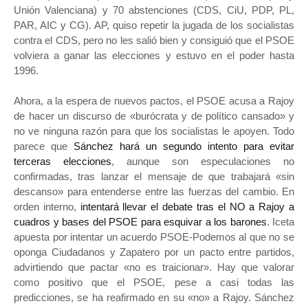
Unión Valenciana) y 70 abstenciones (CDS, CiU, PDP, PL,
PAR, AIC y CG). AP, quiso repetir la jugada de los socialistas
contra el CDS, pero no les salió bien y consiguió que el PSOE
volviera a ganar las elecciones y estuvo en el poder hasta
1996.
Ahora, a la espera de nuevos pactos, el PSOE acusa a Rajoy
de hacer un discurso de «burócrata y de político cansado» y
no ve ninguna razón para que los socialistas le apoyen. Todo
parece que
Sánchez hará un segundo intento para evitar
terceras elecciones
, aunque son especulaciones no
confirmadas, tras lanzar el mensaje de que trabajará «sin
descanso» para entenderse entre las fuerzas del cambio. En
orden interno,
intentará llevar el debate tras el NO a Rajoy a
cuadros y bases del PSOE para esquivar a los barones
. Iceta
apuesta por intentar un acuerdo PSOE-Podemos al que no se
oponga Ciudadanos y Zapatero por un pacto entre partidos,
advirtiendo que pactar «no es traicionar». Hay que valorar
como positivo que el PSOE, pese a casi todas las
predicciones, se ha reafirmado en su «no» a Rajoy. Sánchez