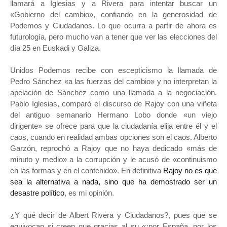
llamará a Iglesias y a Rivera para intentar buscar un
«Gobierno del cambio», confiando en la generosidad de
Podemos y Ciudadanos. Lo que ocurra a partir de ahora es
futurología, pero mucho van a tener que ver las elecciones del
día 25 en Euskadi y Galiza.
Unidos Podemos recibe con escepticismo la llamada de
Pedro Sánchez «a las fuerzas del cambio» y no interpretan la
apelación de Sánchez como una llamada a la negociación.
Pablo Iglesias, comparó el discurso de Rajoy con una viñeta
del antiguo semanario Hermano Lobo donde «un viejo
dirigente» se ofrece para que la ciudadanía elija entre él y el
caos, cuando en realidad ambas opciones son el caos. Alberto
Garzón, reprochó a Rajoy que no haya dedicado «más de
minuto y medio» a la corrupción y le acusó de «continuismo
en las formas y en el contenido». En definitiva
Rajoy no es que
sea la alternativa a nada, sino que ha demostrado ser un
desastre político
, es mi opinión.
¿Y qué decir de Albert Rivera y Ciudadanos?, pues que se
equivocan si creen que gracias al su «¡por España, por los