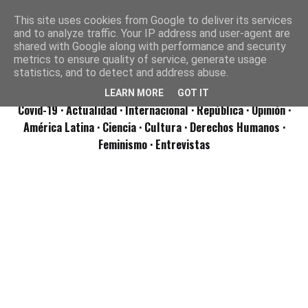
This site uses cookies from Google to deliver its services
and to analyze traffic. Your IP address and user-agent are
shared with Google along with performance and security
metrics to ensure quality of service, generate usage
statistics, and to detect and address abuse.
LEARN MORE
GOT IT
Covid-19
· Actualidad
· Internacional
· República
· Opinión
·
América Latina ·
Ciencia ·
Cultura ·
Derechos Humanos ·
Feminismo ·
Entrevistas